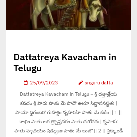
Dattatreya Kavacham in
Telugu
25/09/2023
sriguru datta
Dattatreya Kavacham in Telugu – శ్రీ దత్తాత్రేయ
కవచం శ్రీ పాదః పాతు మే పాదౌ ఊరూ సిద్ధాసనస్థతః |
పాయా ద్దిగంబరో గుహ్యం నృహరిహి పాతు మే కటిం || 1 ||
నాభిం పాతు జగ త్ర్సాష్టదరం పాతు దలోదరః | కృపాళు:
పాతు హృదయం షడ్భుజః పాతు మే బుజౌ || 2 || స్రక్కుండీ