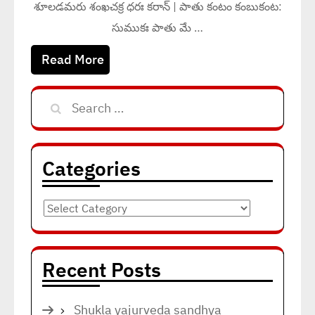
శూలడమరు శంఖచక్ర ధరః కరాన్ | పాతు కంటం కంబుకంట:
సుముకః పాతు మే …
Read More
Search
for:
Categories
Categories
Recent Posts
Shukla yajurveda sandhya