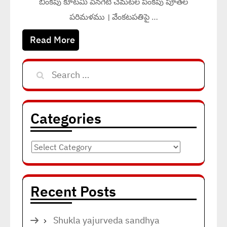
బింకపు కూటమి పెనగేటి చెమటల పంకపు పూతల
పరిమళము । వేంకటపతిపై …
Read More
Search
for:
Categories
Categories
Recent Posts
Shukla yajurveda sandhya