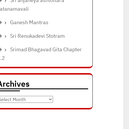
Sri anjaneya ashtottara
atanamavali
Ganesh Mantras
Sri Renukadevi Stotram
Srimad Bhagavad Gita Chapter
.2
Archives
rchives