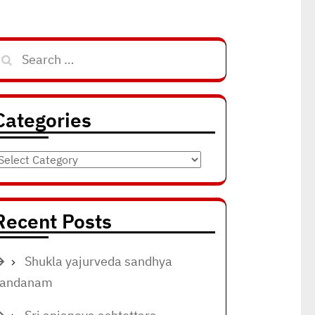
Search
for:
Categories
ategories
Recent Posts
Shukla yajurveda sandhya
vandanam