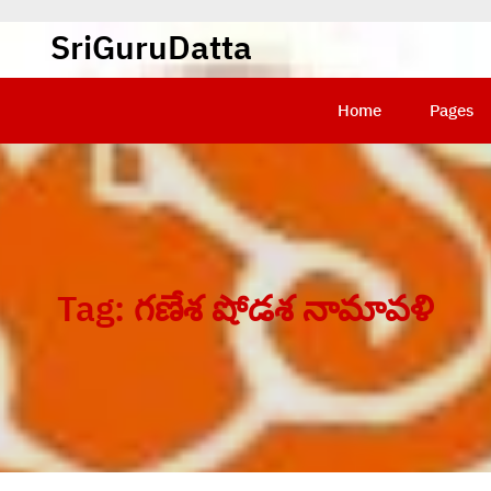
SriGuruDatta
Home
Pages
Tag:
గణేశ షోడశ నామావళి