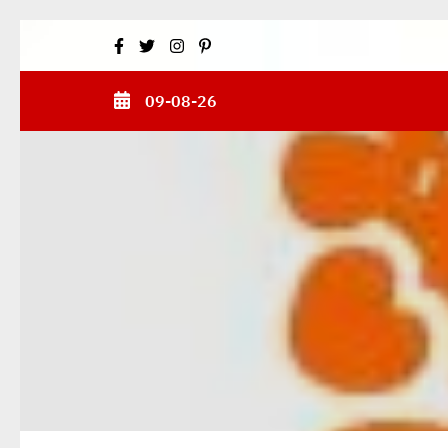
Skip
to
content
09-08-26
(Press
Enter)