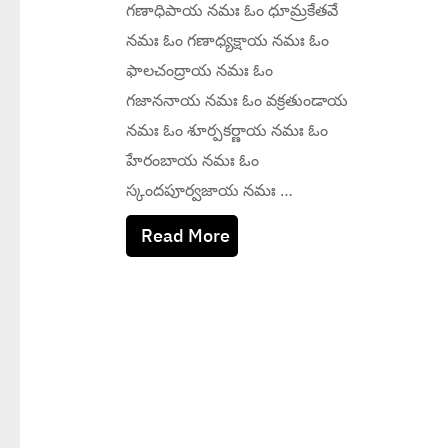
గణాధిపాయ నమః ఓం ధూమ్రకేతవే
నమః ఓం గణాధ్యక్షాయ నమః ఓం
ఫాలచంద్రాయ నమః ఓం
గజాననాయ నమః ఓం వక్రతుండాయ
నమః ఓం శూర్పకర్ణాయ నమః ఓం
హేరంబాయ నమః ఓం
స్కందపూర్వజాయ నమః …
Read More