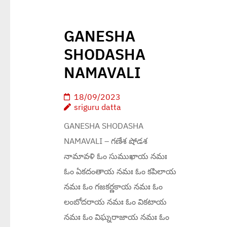
GANESHA
SHODASHA
NAMAVALI
18/09/2023
sriguru datta
GANESHA SHODASHA
NAMAVALI – గణేశ షోడశ
నామావళి ఓం సుముఖాయ నమః
ఓం ఏకదంతాయ నమః ఓం కపిలాయ
నమః ఓం గజకర్ణకాయ నమః ఓం
లంబోదరాయ నమః ఓం వికటాయ
నమః ఓం విఘ్నరాజాయ నమః ఓం