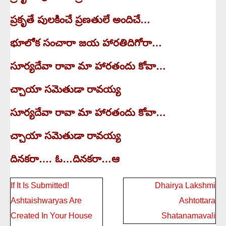
ప్రకృతే పులకించే ప్రణతులే అందిచే…
భూలోక సంచారా జయ హారతిదిగోరా…
సూర్యదేవా రావా మా హారతందు కోవా…
చ్చాయా సమెతుడా రావయ్య
సూర్యదేవా రావా మా హారతందు కోవా…
చ్చాయా సమెతుడా రావయ్య
దినకరా…. ఓ…దినకరా…ఆ
Post
If It Is Submitted!
Dhairya Lakshmi
navigation
Ashtaishwaryas Are
Ashtottara
Created In Your House
Shatanamavali