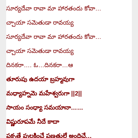
సూర్యదేవా రావా మా హారతందు కోవా…
చ్చాయా సమెతుడా రావయ్య
సూర్యదేవా రావా మా హారతందు కోవా…
చ్చాయా సమెతుడా రావయ్య
దినకరా…. ఓ…దినకరా…ఆ
తూరుపు ఉదయా బ్రహ్మవుగా
మధ్యాహ్నమె మహేశ్వరుగా ||2||
సాయం సంధ్యా సమయానా……
విష్ణురూపమే నీదే కాదా
ప్రకృతే పులకించే ప్రణతులే అందిచే…