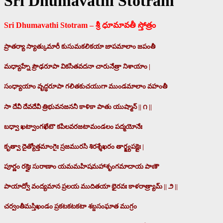
Sri Dhumavathi Stotram
Sri Dhumavathi Stotram – శ్రీ ధూమావతీ స్తోత్రం
ప్రాతర్యా స్యాత్కుమారీ కుసుమకలికయా జాపమాలాం జపంతీ
మధ్యాహ్నే ప్రౌఢరూపా వికసితవదనా చారునేత్రా నిశాయాం |
సంధ్యాయాం వృద్ధరూపా గలితకుచయుగా ముండమాలాం వహంతీ
సా దేవీ దేవదేవీ త్రిభువనజననీ కాళికా పాతు యుష్మాన్ || ౧ ||
బధ్వా ఖట్వాంగఖేటౌ కపిలవరజటామండలం పద్మయోనేః
కృత్వా దైత్యోత్తమాంగైః స్రజమురసి శిరశ్శేఖరం తార్క్ష్యపక్షైః |
పూర్ణం రక్తైః సురాణాం యమమహిషమహాశృంగమాదాయ పాణౌ
పాయాద్వో వంద్యమాన ప్రలయ ముదితయా భైరవః కాళరాత్ర్యామ్ || ౨ ||
చర్వంతీమస్తిఖండం ప్రకటకటకటా శబ్దసంఘాత ముగ్రం