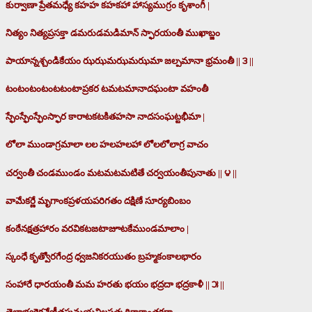
కుర్వాణా ప్రేతమధ్యే కహహ కహకహా హాస్యముగ్రం కృశాంగీ |
నిత్యం నిత్యప్రసక్తా డమరుడమడిమాన్ స్ఫారయంతీ ముఖాబ్జం
పాయాన్నశ్చండికేయం ఝఝమఝమఝమా జల్పమానా భ్రమంతీ || ౩ ||
టంటంటంటంటటంటాప్రకర టమటమానాదఘంటా వహంతీ
స్ఫేంస్ఫేంస్ఫేంస్ఫార కారాటకటకితహసా నాదసంఘట్టభీమా |
లోలా ముండాగ్రమాలా లల హలహలహా లోలలోలాగ్ర వాచం
చర్వంతీ చండముండం మటమటమటితే చర్వయంతీపునాతు || ౪ ||
వామేకర్ణే మృగాంకప్రళయపరిగతం దక్షిణే సూర్యబింబం
కంఠేనక్షత్రహారం వరవికటజటాజూటకేముండమాలాం |
స్కంధే కృత్వోరగేంద్ర ధ్వజనికరయుతం బ్రహ్మకంకాలభారం
సంహారే ధారయంతీ మమ హరతు భయం భద్రదా భద్రకాళీ || ౫ ||