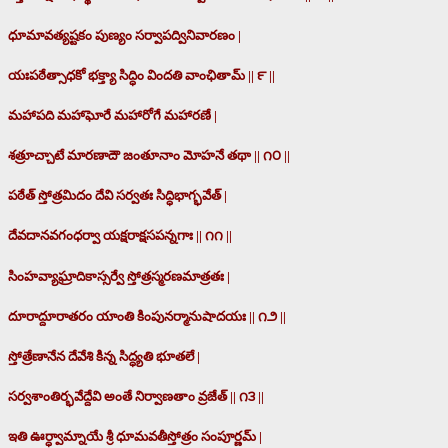
ధూమావత్యష్టకం పుణ్యం సర్వాపద్వినివారణం |
యఃపఠేత్సాధకో భక్త్యా సిద్ధిం విందతి వాంఛితామ్ || ౯ ||
మహాపది మహాఘోరే మహారోగే మహారణే |
శత్రూచ్చాటే మారణాదౌ జంతూనాం మోహనే తథా || ౧౦ ||
పఠేత్ స్తోత్రమిదం దేవి సర్వతః సిద్ధిభాగ్భవేత్ |
దేవదానవగంధర్వా యక్షరాక్షసపన్నగాః || ౧౧ ||
సింహవ్యాఘ్రాదికాస్సర్వే స్తోత్రస్మరణమాత్రతః |
దూరాద్దూరాతరం యాంతి కింపునర్మానుషాదయః || ౧౨ ||
స్తోత్రేణానేన దేవేశి కిన్న సిద్ధ్యతి భూతలే |
సర్వశాంతిర్భవేద్దేవి అంతే నిర్వాణతాం వ్రజేత్ || ౧౩ ||
ఇతి ఊర్ధ్వామ్నాయే శ్రీ ధూమవతీస్తోత్రం సంపూర్ణమ్ |