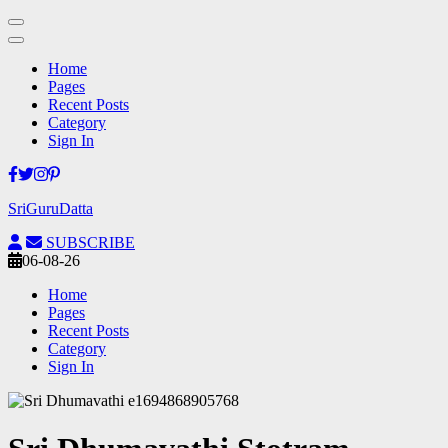
Home
Pages
Recent Posts
Category
Sign In
Skip
to
SriGuruDatta
content
(Press
SUBSCRIBE
Enter)
06-08-26
Home
Pages
Recent Posts
Category
Sign In