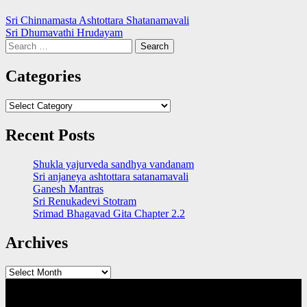
Post
Sri Chinnamasta Ashtottara Shatanamavali
Sri Dhumavathi Hrudayam
navigation
Search
for:
Categories
Categories
Recent Posts
Shukla yajurveda sandhya vandanam
Sri anjaneya ashtottara satanamavali
Ganesh Mantras
Sri Renukadevi Stotram
Srimad Bhagavad Gita Chapter 2.2
Archives
Archives
QUICK LINKS