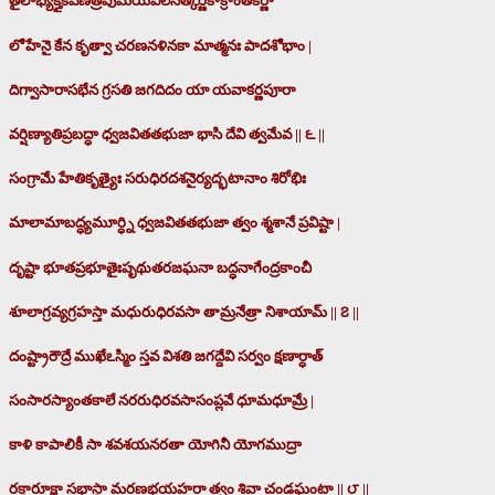
తైలాభ్యక్తైకవేణీత్రపుమయవిలసత్కర్ణికాక్రాంతకర్ణా
లోహేనై కేన కృత్వా చరణనళినకా మాత్మనః పాదశోభాం |
దిగ్వాసారాసభేన గ్రసతి జగదిదం యా యవాకర్ణపూరా
వర్షిణ్యాతిప్రబద్ధా ధ్వజవితతభుజా భాసి దేవి త్వమేవ || ౬ ||
సంగ్రామే హేతికృత్యైః సరుధిరదశనైర్యద్భటానాం శిరోభిః
మాలామాబద్ధ్యమూర్ధ్ని ధ్వజవితతభుజా త్వం శ్మశానే ప్రవిష్టా |
దృష్టా భూతప్రభూతైఃపృథుతరజఘనా బద్ధనాగేంద్రకాంచీ
శూలాగ్రవ్యగ్రహస్తా మధురుధిరవసా తామ్రనేత్రా నిశాయామ్ || ౭ ||
దంష్ట్రారౌద్రే ముఖేఽస్మిం స్తవ విశతి జగద్దేవి సర్వం క్షణార్ధాత్
సంసారస్యాంతకాలే నరరుధిరవసాసంప్లవే ధూమధూమ్రే |
కాళి కాపాలికీ సా శవశయనరతా యోగినీ యోగముద్రా
రక్తారూక్షా సభాస్థా మరణభయహరా త్వం శివా చండఘంటా || ౮ ||