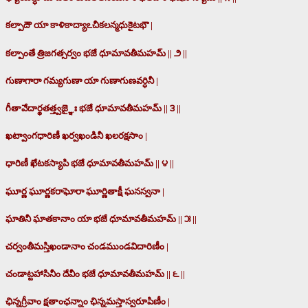
కల్పాదౌ యా కాళికాద్యాఽచీకలన్మధుకైటభౌ |
కల్పాంతే త్రిజగత్సర్వం భజే ధూమావతీమహమ్ || ౨ ||
గుణాగారా గమ్యగుణా యా గుణాగుణవర్ధినీ |
గీతావేదార్థతత్త్వజ్ఞైః భజే ధూమావతీమహమ్ || ౩ ||
ఖట్వాంగధారిణీ ఖర్వఖండినీ ఖలరక్షసాం |
ధారిణీ ఖేటకస్యాపి భజే ధూమావతీమహమ్ || ౪ ||
ఘూర్ణ ఘూర్ణకరాఘోరా ఘూర్ణితాక్షీ ఘనస్వనా |
ఘాతినీ ఘాతకానాం యా భజే ధూమావతీమహమ్ || ౫ ||
చర్వంతీమస్తిఖండానాం చండముండవిదారిణీం |
చండాట్టహాసినీం దేవీం భజే ధూమావతీమహమ్ || ౬ ||
ఛిన్నగ్రీవాం క్షతాంఛన్నాం ఛిన్నమస్తాస్వరూపిణీం |