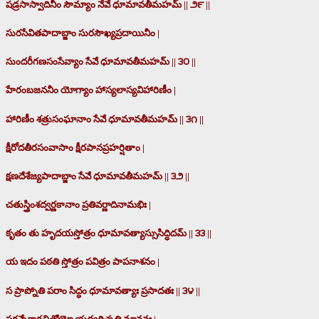
షడ్రసాస్వాదినీం సౌమ్యాం నేవే ధూమావతీమహమ్ || ౨౯ ||
సురసేవితపాదాబ్జాం సురసౌఖ్యప్రదాయినీం |
సుందరీగణసంసేవ్యాం సేవే ధూమావతీమహమ్ || ౩౦ ||
హేరంబజననీం యోగ్యాం హాస్యలాస్యవిహారిణీం |
హారిణీం శత్రుసంఘానాం సేవే ధూమావతీమహమ్ || ౩౧ ||
క్షీరోదతీరసంవాసాం క్షీరపానప్రహర్షితాం |
క్షణదేశేజ్యపాదాబ్జాం సేవే ధూమావతీమహమ్ || ౩౨ ||
చతుస్త్రింశద్వర్ణకానాం ప్రతివర్ణాదినామభిః |
కృతం తు హృదయస్తోత్రం ధూమావత్యాస్సుసిద్ధిదమ్ || ౩౩ ||
య ఇదం పఠతి స్తోత్రం పవిత్రం పాపనాశనం |
స ప్రాప్నోతి పరాం సిద్ధం ధూమావత్యాః ప్రసాదతః || ౩౪ ||