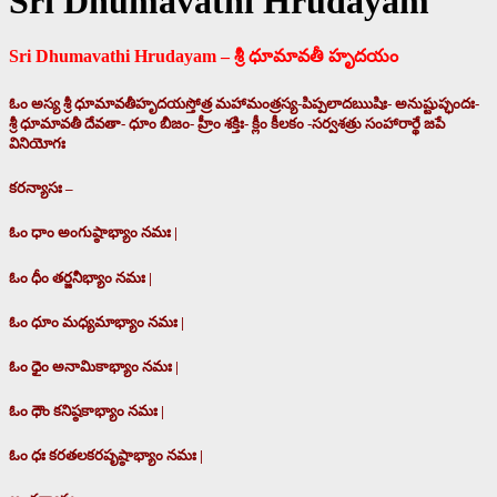
Sri Dhumavathi Hrudayam
Sri Dhumavathi Hrudayam – శ్రీ ధూమావతీ హృదయం
ఓం అస్య శ్రీ ధూమావతీహృదయస్తోత్ర మహామంత్రస్య-పిప్పలాదఋషిః- అనుష్టుప్ఛందః-
శ్రీ ధూమావతీ దేవతా- ధూం బీజం- హ్రీం శక్తిః- క్లీం కీలకం -సర్వశత్రు సంహారార్థే జపే
వినియోగః
కరన్యాసః –
ఓం ధాం అంగుష్ఠాభ్యాం నమః |
ఓం ధీం తర్జనీభ్యాం నమః |
ఓం ధూం మధ్యమాభ్యాం నమః |
ఓం ధైం అనామికాభ్యాం నమః |
ఓం ధౌం కనిష్ఠకాభ్యాం నమః |
ఓం ధః కరతలకరపృష్ఠాభ్యాం నమః |