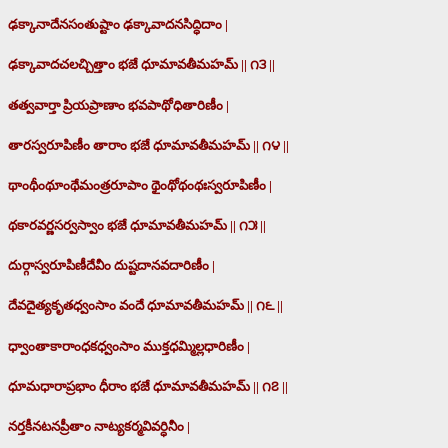
ఢక్కానాదేనసంతుష్టాం ఢక్కావాదనసిద్ధిదాం |
ఢక్కావాదచలచ్చిత్తాం భజే ధూమావతీమహమ్ || ౧౩ ||
తత్వవార్తా ప్రియప్రాణాం భవపాథోధితారిణీం |
తారస్వరూపిణీం తారాం భజే ధూమావతీమహమ్ || ౧౪ ||
థాంథీంథూంథేమంత్రరూపాం థైంథోథంథఃస్వరూపిణీం |
థకారవర్ణసర్వస్వాం భజే ధూమావతీమహమ్ || ౧౫ ||
దుర్గాస్వరూపిణీదేవీం దుష్టదానవదారిణీం |
దేవదైత్యకృతధ్వంసాం వందే ధూమావతీమహమ్ || ౧౬ ||
ధ్వాంతాకారాంధకధ్వంసాం ముక్తధమ్మిల్లధారిణీం |
ధూమధారాప్రభాం ధీరాం భజే ధూమావతీమహమ్ || ౧౭ ||
నర్తకీనటనప్రీతాం నాట్యకర్మవివర్ధినీం |