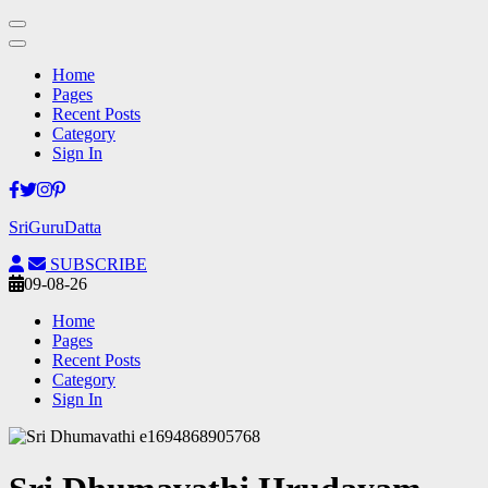
Home
Pages
Recent Posts
Category
Sign In
Skip
to
SriGuruDatta
content
(Press
SUBSCRIBE
Enter)
09-08-26
Home
Pages
Recent Posts
Category
Sign In