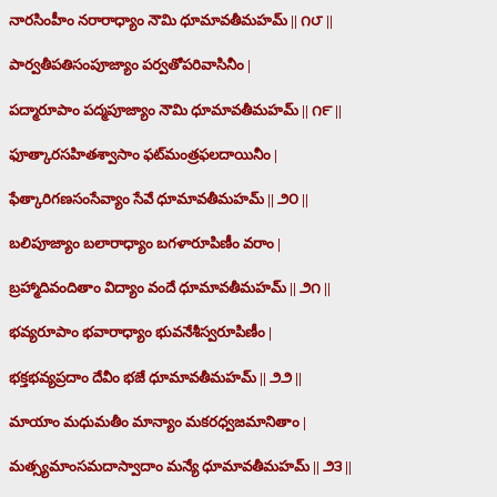
నారసింహీం నరారాధ్యాం నౌమి ధూమావతీమహమ్ || ౧౮ ||
పార్వతీపతిసంపూజ్యాం పర్వతోపరివాసినీం |
పద్మారూపాం పద్మపూజ్యాం నౌమి ధూమావతీమహమ్ || ౧౯ ||
ఫూత్కారసహితశ్వాసాం ఫట్‍మంత్రఫలదాయినీం |
ఫేత్కారిగణసంసేవ్యాం సేవే ధూమావతీమహమ్ || ౨౦ ||
బలిపూజ్యాం బలారాధ్యాం బగళారూపిణీం వరాం |
బ్రహ్మాదివందితాం విద్యాం వందే ధూమావతీమహమ్ || ౨౧ ||
భవ్యరూపాం భవారాధ్యాం భువనేశీస్వరూపిణీం |
భక్తభవ్యప్రదాం దేవీం భజే ధూమావతీమహమ్ || ౨౨ ||
మాయాం మధుమతీం మాన్యాం మకరధ్వజమానితాం |
మత్స్యమాంసమదాస్వాదాం మన్యే ధూమావతీమహమ్ || ౨౩ ||