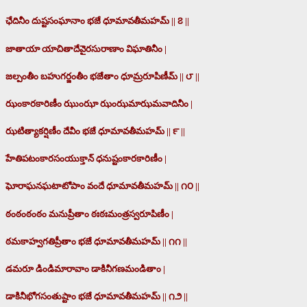
ఛేదినీం దుష్టసంఘానాం భజే ధూమావతీమహమ్ || ౭ ||
జాతాయా యాచితాదేవైరసురాణాం విఘాతినీం |
జల్పంతీం బహుగర్జంతీం భజేతాం ధూమ్రరూపిణీమ్ || ౮ ||
ఝంకారకారిణీం ఝుంఝా ఝంఝమాఝమవాదినీం |
ఝటిత్యాకర్షిణీం దేవీం భజే ధూమావతీమహమ్ || ౯ ||
హేతిపటంకారసంయుక్తాన్ ధనుష్టంకారకారిణీం |
ఘోరాఘనఘటాటోపాం వందే ధూమావతీమహమ్ || ౧౦ ||
ఠంఠంఠంఠం మనుప్రీతాం ఠఃఠఃమంత్రస్వరూపిణీం |
ఠమకాహ్వగతిప్రీతాం భజే ధూమావతీమహమ్ || ౧౧ ||
డమరూ డిండిమారావాం డాకినీగణమండితాం |
డాకినీభోగసంతుష్టాం భజే ధూమావతీమహమ్ || ౧౨ ||