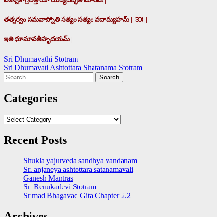
పఠన్నేకాగ్రచిత్తోయో యద్యదిచ్ఛతి మానవః |
తత్సర్వం సమవాప్నోతి సత్యం సత్యం వదామ్యహమ్ || ౩౫ ||
ఇతి ధూమావతీహృదయమ్ |
Post
Sri Dhumavathi Stotram
Sri Dhumavati Ashtottara Shatanama Stotram
navigation
Search
for:
Categories
Categories
Recent Posts
Shukla yajurveda sandhya vandanam
Sri anjaneya ashtottara satanamavali
Ganesh Mantras
Sri Renukadevi Stotram
Srimad Bhagavad Gita Chapter 2.2
Archives