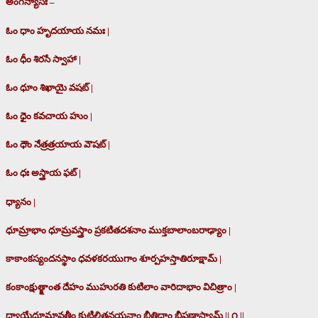
అంగన్యాసః –
ఓం ధాం హృదయాయ నమః |
ఓం ధీం శిరసే స్వాహా |
ఓం ధూం శిఖాయై వషట్ |
ఓం ధైం కవచాయ హుం |
ఓం ధౌం నేత్రత్రయాయ వౌషట్ |
ఓం ధః అస్త్రాయ ఫట్ |
ధ్యానం |
ధూమ్రాభాం ధూమ్రవస్త్రాం ప్రకటితదశనాం ముక్తబాలాంబరాఢ్యాం |
కాకాంకస్యందనస్థాం ధవళకరయుగాం శూర్పహస్తాతిరూక్షామ్ |
కంకాంక్షుత్క్షాంత దేహం ముహురతి కుటిలాం వారిదాభాం విచిత్రాం |
ధ్యాయేద్ధూమావతీం కుటిలితనయనాం భీతిదాం భీషణాస్యామ్ || ౧ ||