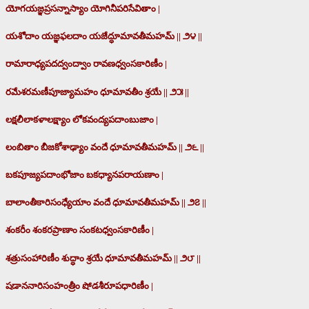
యోగయజ్ఞప్రసన్నాస్యాం యోగినీపరిసేవితాం |
యశోదాం యజ్ఞఫలదాం యజేద్ధూమావతీమహమ్ || ౨౪ ||
రామారాధ్యపదద్వంద్వాం రావణధ్వంసకారిణీం |
రమేశరమణీపూజ్యామహం ధూమావతీం శ్రయే || ౨౫ ||
లక్షలీలాకళాలక్ష్యాం లోకవంద్యపదాంబుజాం |
లంబితాం బీజకోశాఢ్యాం వందే ధూమావతీమహమ్ || ౨౬ ||
బకపూజ్యపదాంభోజాం బకధ్యానపరాయణాం |
బాలాంతీకారిసంధ్యేయాం వందే ధూమావతీమహమ్ || ౨౭ ||
శంకరీం శంకరప్రాణాం సంకటధ్వంసకారిణీం |
శత్రుసంహారిణీం శుద్ధాం శ్రయే ధూమావతీమహమ్ || ౨౮ ||
షడాననారిసంహంత్రీం షోడశీరూపధారిణీం |