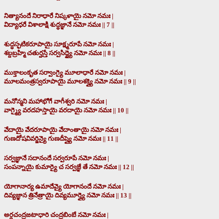
నిత్యానందే నిరాధారే నిష్కళాయై నమో నమః |
విద్యాధరే విశాలాక్షి శుద్ధజ్ఞానే నమో నమః || 7 ||
శుద్ధస్ఫటికరూపాయై సూక్ష్మరూపే నమో నమః |
శబ్దబ్రహ్మి చతుర్హస్తే సర్వసిద్ధ్యై నమో నమః || 8 ||
ముక్తాలంకృత సర్వాంగ్యై మూలాధారే నమో నమః |
మూలమంత్రస్వరూపాయై మూలశక్త్యై నమో నమః || 9 ||
మనోన్మని మహాభోగే వాగీశ్వరి నమో నమః |
వాగ్మ్యై వరదహస్తాయై వరదాయై నమో నమః || 10 ||
వేదాయై వేదరూపాయై వేదాంతాయై నమో నమః |
గుణదోషవివర్జిన్యై గుణదీప్త్యై నమో నమః || 11 ||
సర్వజ్ఞానే సదానందే సర్వరూపే నమో నమః |
సంపన్నాయై కుమార్యై చ సర్వజ్ఞే తే నమో నమః || 12 ||
యోగానార్య ఉమాదేవ్యై యోగానందే నమో నమః |
దివ్యజ్ఞాన త్రినేత్రాయై దివ్యమూర్త్యై నమో నమః || 13 ||
అర్ధచంద్రజటాధారి చంద్రబింబే నమో నమః |