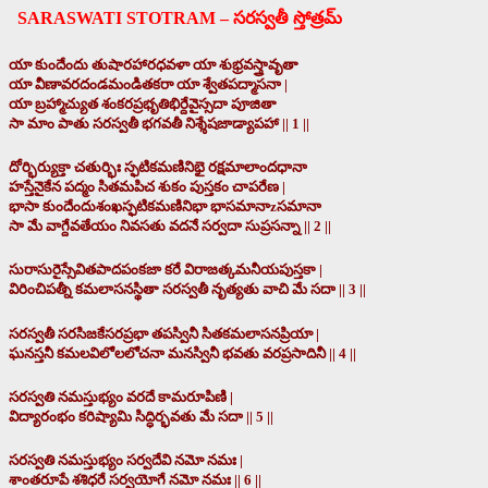
SARASWATI STOTRAM – సరస్వతీ స్తోత్రమ్
యా కుందేందు తుషారహారధవళా యా శుభ్రవస్త్రావృతా
యా వీణావరదండమండితకరా యా శ్వేతపద్మాసనా |
యా బ్రహ్మాచ్యుత శంకరప్రభృతిభిర్దేవైస్సదా పూజితా
సా మాం పాతు సరస్వతీ భగవతీ నిశ్శేషజాడ్యాపహా || 1 ||
దోర్భిర్యుక్తా చతుర్భిః స్ఫటికమణినిభై రక్షమాలాందధానా
హస్తేనైకేన పద్మం సితమపిచ శుకం పుస్తకం చాపరేణ |
భాసా కుందేందుశంఖస్ఫటికమణినిభా భాసమానాzసమానా
సా మే వాగ్దేవతేయం నివసతు వదనే సర్వదా సుప్రసన్నా || 2 ||
సురాసురైస్సేవితపాదపంకజా కరే విరాజత్కమనీయపుస్తకా |
విరించిపత్నీ కమలాసనస్థితా సరస్వతీ నృత్యతు వాచి మే సదా || 3 ||
సరస్వతీ సరసిజకేసరప్రభా తపస్వినీ సితకమలాసనప్రియా |
ఘనస్తనీ కమలవిలోలలోచనా మనస్వినీ భవతు వరప్రసాదినీ || 4 ||
సరస్వతి నమస్తుభ్యం వరదే కామరూపిణి |
విద్యారంభం కరిష్యామి సిద్ధిర్భవతు మే సదా || 5 ||
సరస్వతి నమస్తుభ్యం సర్వదేవి నమో నమః |
శాంతరూపే శశిధరే సర్వయోగే నమో నమః || 6 ||