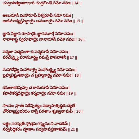
చంద్రాదిత్యజటాధారి చంద్రబింబే నమో నమః || 14 ||
అణురూపే మహారూపే విశ్వరూపే నమో నమః |
అణిమాద్యష్టసిద్ధాయై ఆనందాయై నమో నమః || 15 ||
జ్ఞాన విజ్ఞాన రూపాయై జ్ఞానమూర్తే నమో నమః |
నానాశాస్త్ర స్వరూపాయై నానారూపే నమో నమః || 16 ||
పద్మజా పద్మవంశా చ పద్మరూపే నమో నమః |
పరమేష్ఠ్యై పరామూర్త్యై నమస్తే పాపనాశినీ || 17 ||
మహాదేవ్యై మహాకాళ్యై మహాలక్ష్మ్యై నమో నమః |
బ్రహ్మవిష్ణుశివాయై చ బ్రహ్మనార్యై నమో నమః || 18 ||
కమలాకరపుష్పా చ కామరూపే నమో నమః |
కపాలికర్మదీప్తాయై కర్మదాయై నమో నమః || 19 ||
సాయం ప్రాతః పఠేన్నిత్యం షణ్మాసాత్సిద్ధిరుచ్యతే |
చోరవ్యాఘ్రభయం నాస్తి పఠతాం శృణ్వతామపి || 20 ||
ఇత్థం సరస్వతీ స్తోత్రమగస్త్యముని వాచకమ్ |
సర్వసిద్ధికరం నౄణాం సర్వపాపప్రణాశనమ్ || 21 ||