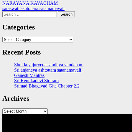
Post
NARAYANA KAVACHAM
saraswati ashtottara sata namavali
navigation
Search
for:
Categories
Categories
Recent Posts
Shukla yajurveda sandhya vandanam
Sri anjaneya ashtottara satanamavali
Ganesh Mantras
Sri Renukadevi Stotram
Srimad Bhagavad Gita Chapter 2.2
Archives
Archives
QUICK LINKS