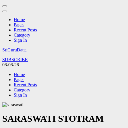
Home
Pages
Recent Posts
Category
Sign In
Skip
SriGuruDatta
to
SUBSCRIBE
content
08-08-26
(Press
Enter)
Home
Pages
Recent Posts
Category
Sign In
SARASWATI STOTRAM