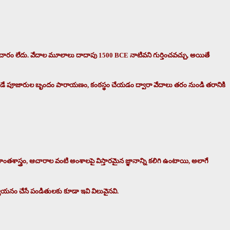
ారం లేదు. వేదాల మూలాలు దాదాపు 1500 BCE నాటివని గుర్తించవచ్చు, అయితే
ిలువబడే పూజారుల బృందం పారాయణం, కంఠస్థం చేయడం ద్వారా వేదాలు తరం నుండి తరానికి
్త్రం, ఆచారాల వంటి అంశాలపై విస్తారమైన జ్ఞానాన్ని కలిగి ఉంటాయి, అలాగే
యయనం చేసే పండితులకు కూడా ఇవి విలువైనవి.