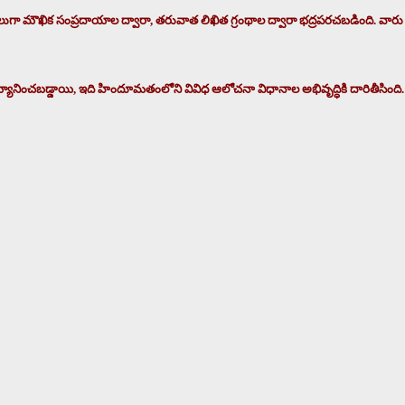
ుగా మౌఖిక సంప్రదాయాల ద్వారా, తరువాత లిఖిత గ్రంథాల ద్వారా భద్రపరచబడింది. వారు 
ానించబడ్డాయి, ఇది హిందూమతంలోని వివిధ ఆలోచనా విధానాల అభివృద్ధికి దారితీసింది. ఈ 