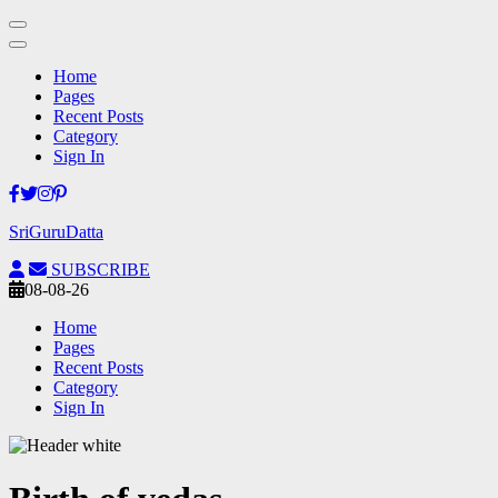
Home
Pages
Recent Posts
Category
Sign In
Skip
to
SriGuruDatta
content
(Press
SUBSCRIBE
Enter)
08-08-26
Home
Pages
Recent Posts
Category
Sign In