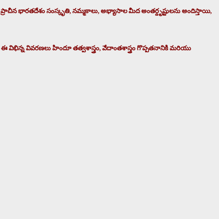
ప్రాచీన భారతదేశం సంస్కృతి, నమ్మకాలు, అభ్యాసాల మీద అంతర్దృష్టులను అందిస్తాయి,
విభిన్న వివరణలు హిందూ తత్వశాస్త్రం, వేదాంతశాస్త్రం గొప్పతనానికి మరియు