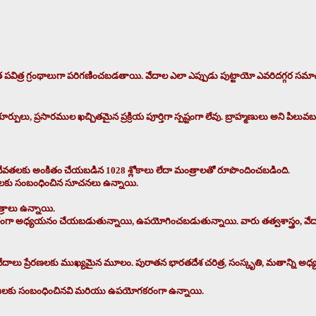
ిత్ర గ్రంథాలుగా పరిగణించబడతాయి. వేదాల ఎలా ఎప్పుడు పుట్టాయో ఎవరిదగ్గర సమాచ
పులు, ప్రసారముల ఖచ్చితమైన ప్రక్రియ పూర్తిగా స్పష్టంగా లేవు. బ్రాహ్మణులు అని ప
దేవతలకు అంకితం చేయబడిన 1028 శ్లోకాలు లేదా మంత్రాలతో రూపొందించబడింది.
్థనలకు సంబంధించిన సూచనలు ఉన్నాయి.
్రాలు ఉన్నాయి.
ా అధ్యయనం చేయబడుతున్నాయి, ఉపయోగించబడుతున్నాయి. వారు తత్వశాస్త్రం, వేదాంతశాస
దాలు ప్రేరణలకు ముఖ్యమైన మూలం. పురాతన భారతదేశ చరిత్ర, సంస్కృతి, మతాన్ని అధ్
్రజలకు సంబంధించినవి మరియు ఉపయోగకరంగా ఉన్నాయి.