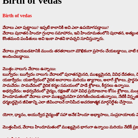
Birth of vedas
Birth of vedas
వేదాలు ఎలా పుట్టాయి? ఇప్పటి కాలానికి అవి ఎలా ఉపయోగపడ్తాయి?
వేదాలు పురాతన హిందూ గ్రంధాల సమాహారం, ఇవి హిందూమతంలోని పురాతన, అత్యంత పవ
కొంతమంది పండితులు అవి ఇంకా పాతవి కావచ్చని సూచిస్తున్నారు.
వేదాలు వ్రాయబడటానికి ముందు తరతరాలుగా మౌఖికంగా ప్రసారం చేయబడ్డాయి, వాటి కూర్
అందించబడ్డాయి.
మొత్తం నాలుగు వేదాలు ఉన్నాయి:
ఋగ్వేదం: ఋగ్వేదం నాలుగు వేదాలలో పురాతనమైనది, ముఖ్యమైనది, వివిధ దేవతలు, 
యజుర్వేదం: యజుర్వేదంలో వైదిక ఆచారాలు మరియు త్యాగాలు, అలాగే శ్లోకాలు, ప్రార
సామవేదం: సామవేదంలో వైదిక కర్మల సమయంలో పాడే శ్లోకాలు, కీర్తనలు ఉన్నాయి.
అథర్వవేదం: అథర్వవేదంలో వైద్యం, రక్షణతో సహా వివిధ ప్రయోజనాల కోసం శ్లోకాలు, మంత
హిందూమతంలో వేదాలు చాలా ముఖ్యమైనవిగా పరిగణించబడుతున్నాయి, నేటికీ విస్తృతంగ
ధర్మబద్ధమైన జీవితాన్ని ఎలా జీవించాలనే దానిమీద ఆచరణాత్మక మార్గనిర్దేశం చేస్తాయి.
యోగా, ధ్యానం, ఆయుర్వేద వైద్యంతో సహా అనేక హిందూ అభ్యాసాలు, సంప్రదాయాలకు వే
మొత్తంమీద, వేదాలు హిందూమతంలో ముఖ్యమైన భాగంగా ఉన్నాయి మరియు నేటికీ ప