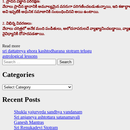
1. ప్రాచీన విజ్ఞాన పరిరక్షణ:
వేదాలు ప్రాచీన జ్ఞానానికి అమూల్యమైన వనరుగా పరిగణించబడుతున్నాయి, ఇది శతాబ్దాల
అవి ఇప్పటికీ ఆధునిక సమాజానికి సంబంధించినవి అయి ఉంటాయి.
2. విభిన్న వివరణలు:
వేదాలు చరిత్రలో అనేక మంది పండితులు, ఆలోచనాపరులచే వ్యాఖ్యానించబడ్డాయి, వ్యాఖ్య
వైవిధ్యానికి దోహదపడతాయి.
Read more
Post
sri dattatreya ghora kashtodharana stotram telugu
astrological lessons
navigation
Search
for:
Categories
Categories
Recent Posts
Shukla yajurveda sandhya vandanam
Sri anjaneya ashtottara satanamavali
Ganesh Mantras
Sri Renukadevi Stotram