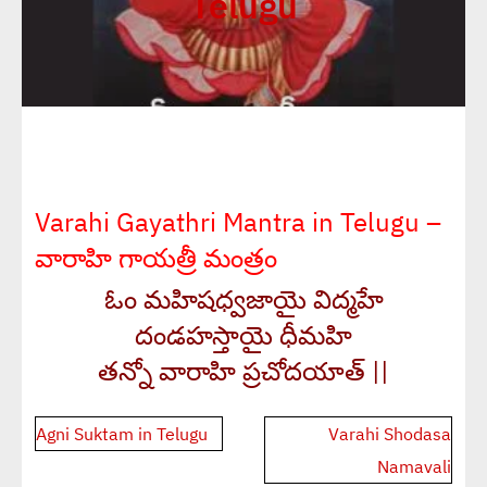
Telugu
Varahi Gayathri Mantra in Telugu –
వారాహి గాయత్రీ మంత్రం
ఓం మహిషధ్వజాయై విద్మహే
దండహస్తాయై ధీమహి
తన్నో వారాహి ప్రచోదయాత్ ||
Post
Agni Suktam in Telugu
Varahi Shodasa
navigation
Namavali