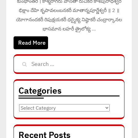
కుంభాంతరీ । కాశ్మీరాగరు వాసితా రుచికరీ కాశీపురాధీశ్వరీ
భిక్షాం దేహి కృపావలంబనకరీ మాతాన్నపూర్ణేశ్వరీ ॥ 2 ॥
యోగానందకరీ రిపుక్షయకరీ ధర్మైక్య నిష్ఠాకరీ చంద్రార్కానల
భాసమాన లహరీ త్రైలోక్య …
Read More
Search
for:
Categories
Categories
Recent Posts