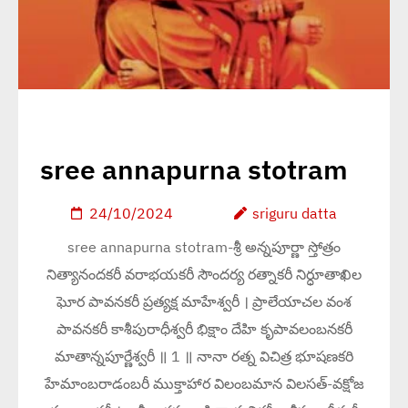
sree annapurna stotram
24/10/2024
sriguru datta
sree annapurna stotram-శ్రీ అన్నపూర్ణా స్తోత్రం
నిత్యానందకరీ వరాభయకరీ సౌందర్య రత్నాకరీ నిర్ధూతాఖిల
ఘోర పావనకరీ ప్రత్యక్ష మాహేశ్వరీ । ప్రాలేయాచల వంశ
పావనకరీ కాశీపురాధీశ్వరీ భిక్షాం దేహి కృపావలంబనకరీ
మాతాన్నపూర్ణేశ్వరీ ॥ 1 ॥ నానా రత్న విచిత్ర భూషణకరి
హేమాంబరాడంబరీ ముక్తాహార విలంబమాన విలసత్-వక్షోజ