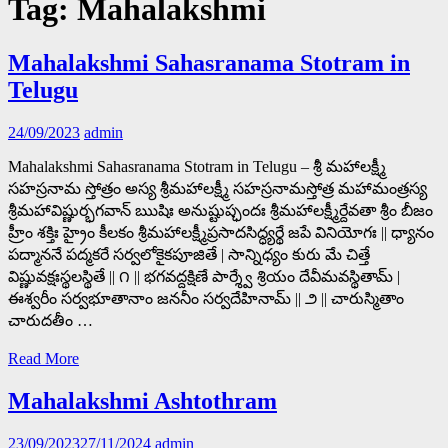
Tag:
Mahalakshmi
Mahalakshmi Sahasranama Stotram in
Telugu
24/09/2023
admin
Mahalakshmi Sahasranama Stotram in Telugu – శ్రీ మహాలక్ష్మీ
సహస్రనామ స్తోత్రం అస్య శ్రీమహాలక్ష్మీ సహస్రనామస్తోత్ర మహామంత్రస్య
శ్రీమహావిష్ణుర్భగవాన్ ఋషిః అనుష్టుప్ఛందః శ్రీమహాలక్ష్మీర్దేవతా శ్రీం బీజం
హ్రీం శక్తిః హ్రైం కీలకం శ్రీమహాలక్ష్మీప్రసాదసిద్ధ్యర్థే జపే వినియోగః || ధ్యానం
పద్మాననే పద్మకరే సర్వలోకైకపూజితే | సాన్నిధ్యం కురు మే చిత్తే
విష్ణువక్షఃస్థలస్థితే || ౧ || భగవద్దక్షిణే పార్శ్వే శ్రియం దేవీమవస్థితామ్ |
ఈశ్వరీం సర్వభూతానాం జననీం సర్వదేహినామ్ || ౨ || చారుస్మితాం
చారుదతీం …
Read More
Mahalakshmi Ashtothram
23/09/2023
27/11/2024
admin