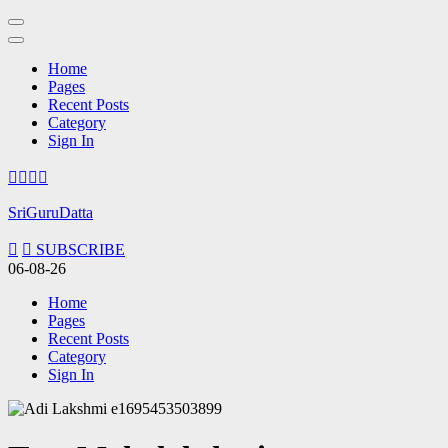
Home
Pages
Recent Posts
Category
Sign In
Skip
to
content
SriGuruDatta
(Press
Enter)
SUBSCRIBE
06-08-26
Home
Pages
Recent Posts
Category
Sign In