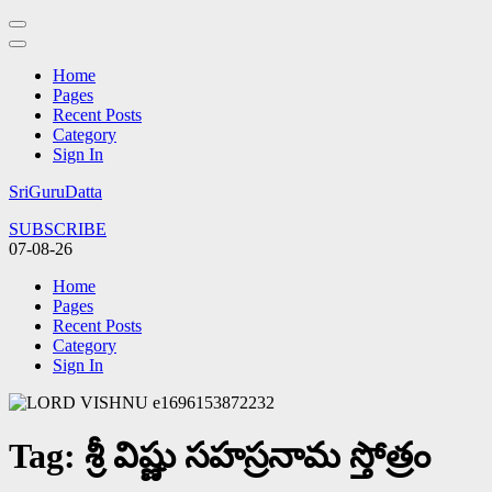
Home
Pages
Recent Posts
Category
Sign In
Skip
SriGuruDatta
to
SUBSCRIBE
content
07-08-26
(Press
Enter)
Home
Pages
Recent Posts
Category
Sign In
Tag:
శ్రీ విష్ణు సహస్రనామ స్తోత్రం