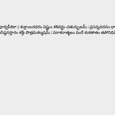
|పూర్వపీఠికా || శుక్లాంబరధరం విష్ణుం శశివర్ణం చతుర్భుజమ్ | ప్రసన్నవదనం 
సం వసిష్ఠనప్తారం శక్తేః పౌత్రమకల్మషమ్ | పరాశరాత్మజం వందే శుకతాతం తపోన