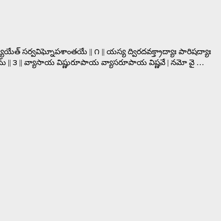
ధ్యాయేత్ సర్వవిఘ్నోపశాంతయే || ౧ || యస్య ద్విరదవక్త్రాద్యాః పారిషద్యాః
ిధిమ్ || ౩ || వ్యాసాయ విష్ణురూపాయ వ్యాసరూపాయ విష్ణవే | నమో వై …