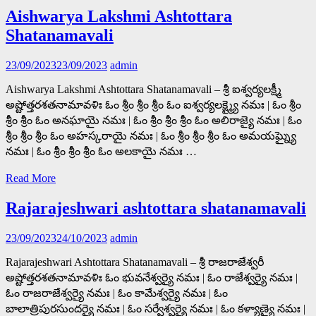
Aishwarya Lakshmi Ashtottara
Shatanamavali
23/09/2023
23/09/2023
admin
Aishwarya Lakshmi Ashtottara Shatanamavali – శ్రీ ఐశ్వర్యలక్ష్మీ
అష్టోత్తరశతనామావళిః ఓం శ్రీం శ్రీం శ్రీం ఓం ఐశ్వర్యలక్ష్మ్యై నమః | ఓం శ్రీం
శ్రీం శ్రీం ఓం అనఘాయై నమః | ఓం శ్రీం శ్రీం శ్రీం ఓం అలిరాజ్యై నమః | ఓం
శ్రీం శ్రీం శ్రీం ఓం అహస్కరాయై నమః | ఓం శ్రీం శ్రీం శ్రీం ఓం అమయఘ్న్యై
నమః | ఓం శ్రీం శ్రీం శ్రీం ఓం అలకాయై నమః …
Read More
Rajarajeshwari ashtottara shatanamavali
23/09/2023
24/10/2023
admin
Rajarajeshwari Ashtottara Shatanamavali – శ్రీ రాజరాజేశ్వరీ
అష్టోత్తరశతనామావళిః ఓం భువనేశ్వర్యై నమః | ఓం రాజేశ్వర్యై నమః |
ఓం రాజరాజేశ్వర్యై నమః | ఓం కామేశ్వర్యై నమః | ఓం
బాలాత్రిపురసుందర్యై నమః | ఓం సర్వేశ్వర్యై నమః | ఓం కళ్యాణ్యై నమః |