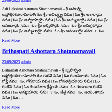
23/09/2023
admin
Adi Lakshmi Astottara Shatanamavali – శ్రీ ఆదిలక్ష్మీ
అష్టోత్తరశతనామావళిః ఓం శ్రీం ఆదిలక్ష్మ్యై నమః | ఓం శ్రీం అకారాయై
నమః | ఓం శ్రీం అవ్యయాయై నమః | ఓం శ్రీం అచ్యుతాయై నమః | ఓం శ్రీం
ఆనందాయై నమః | ఓం శ్రీం అర్చితాయై నమః | ఓం శ్రీం అనుగ్రహాయై
నమః | ఓం శ్రీం అమృతాయై నమః | ఓం శ్రీం అనంతాయై నమః | ౯ ఓం …
Read More
Brihaspati Ashottara Shatanamavali
23/09/2023
admin
Brihaspati Ashottara Shatanamavali – శ్రీ బృహస్పతి
అష్టోత్తరశతనామావళిః ఓం గురవే నమః | ఓం గుణవరాయ నమః | ఓం
గోప్త్రే నమః | ఓం గోచరాయ నమః | ఓం గోపతిప్రియాయ నమః | ఓం
గుణినే నమః | ఓం గుణవతాం శ్రేష్ఠాయ నమః | ఓం గురూణాం గురవే
నమః | ఓం అవ్యయాయ నమః | ౯ ఓం జేత్రే నమః | ఓం జయంతాయ
నమః | ఓం …
Read More