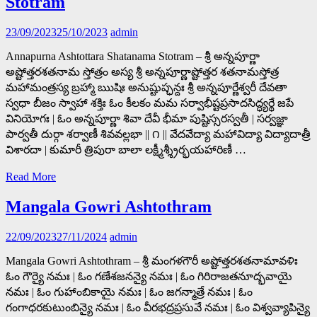
Stotram
23/09/2023
25/10/2023
admin
Annapurna Ashtottara Shatanama Stotram – శ్రీ అన్నపూర్ణా
అష్టోత్తరశతనామ స్తోత్రం అస్య శ్రీ అన్నపూర్ణాష్టోత్తర శతనామస్తోత్ర
మహామంత్రస్య బ్రహ్మా ఋషిః అనుష్టుప్ఛన్దః శ్రీ అన్నపూర్ణేశ్వరీ దేవతా
స్వధా బీజం స్వాహా శక్తిః ఓం కీలకం మమ సర్వాభీష్టప్రసాదసిద్ధ్యర్థే జపే
వినియోగః | ఓం అన్నపూర్ణా శివా దేవీ భీమా పుష్టిస్సరస్వతీ | సర్వజ్ఞా
పార్వతీ దుర్గా శర్వాణీ శివవల్లభా || ౧ || వేదవేద్యా మహావిద్యా విద్యాదాత్రీ
విశారదా | కుమారీ త్రిపురా బాలా లక్ష్మీశ్శ్రీర్భయహారిణీ …
Read More
Mangala Gowri Ashtothram
22/09/2023
27/11/2024
admin
Mangala Gowri Ashtothram – శ్రీ మంగళగౌరీ అష్టోత్తరశతనామావళిః
ఓం గౌర్యై నమః | ఓం గణేశజనన్యై నమః | ఓం గిరిరాజతనూద్భవాయై
నమః | ఓం గుహాంబికాయై నమః | ఓం జగన్మాత్రే నమః | ఓం
గంగాధరకుటుంబిన్యై నమః | ఓం వీరభద్రప్రసువే నమః | ఓం విశ్వవ్యాపిన్యై