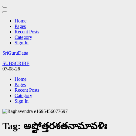
Home
Pages
Recent Posts
Category
Sign In
Skip
SriGuruDatta
to
SUBSCRIBE
content
07-08-26
(Press
Enter)
Home
Pages
Recent Posts
Category
Sign In
Tag:
అష్టోత్తరశతనామావళిః