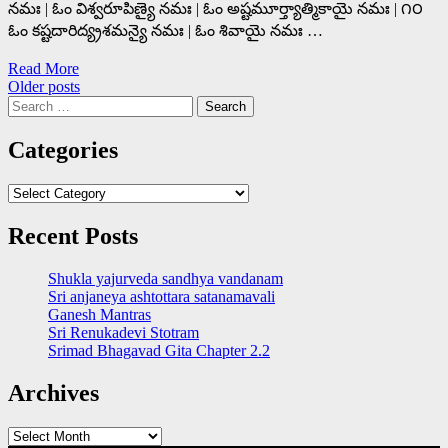
నమః | ఓం విశ్వరూపిణ్యై నమః | ఓం అష్టమూర్త్యాత్మికాయై నమః | ౧౦
ఓం కష్టదారిద్య్రశమన్యై నమః | ఓం శివాయై నమః …
Read More
Posts
Older posts
Search
navigation
for:
Categories
Categories
Recent Posts
Shukla yajurveda sandhya vandanam
Sri anjaneya ashtottara satanamavali
Ganesh Mantras
Sri Renukadevi Stotram
Srimad Bhagavad Gita Chapter 2.2
Archives
Archives