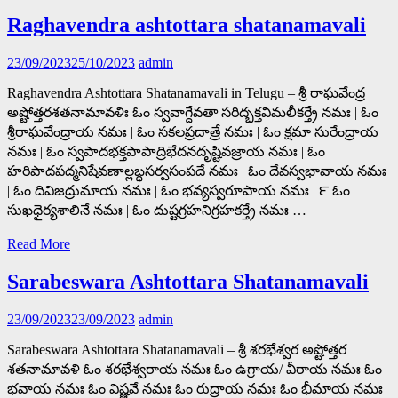
Raghavendra ashtottara shatanamavali
23/09/2023
25/10/2023
admin
Raghavendra Ashtottara Shatanamavali in Telugu – శ్రీ రాఘవేంద్ర
అష్టోత్తరశతనామావళిః ఓం స్వవాగ్దేవతా సరిద్భక్తవిమలీకర్త్రే నమః | ఓం
శ్రీరాఘవేంద్రాయ నమః | ఓం సకలప్రదాత్రే నమః | ఓం క్షమా సురేంద్రాయ
నమః | ఓం స్వపాదభక్తపాపాద్రిభేదనదృష్టివజ్రాయ నమః | ఓం
హరిపాదపద్మనిషేవణాల్లబ్ధసర్వసంపదే నమః | ఓం దేవస్వభావాయ నమః
| ఓం దివిజద్రుమాయ నమః | ఓం భవ్యస్వరూపాయ నమః | ౯ ఓం
సుఖధైర్యశాలినే నమః | ఓం దుష్టగ్రహనిగ్రహకర్త్రే నమః …
Read More
Sarabeswara Ashtottara Shatanamavali
23/09/2023
23/09/2023
admin
Sarabeswara Ashtottara Shatanamavali – శ్రీ శరభేశ్వర అష్టోత్తర
శతనామావళి ఓం శరభేశ్వరాయ నమః ఓం ఉగ్రాయ/ వీరాయ నమః ఓం
భవాయ నమః ఓం విష్ణవే నమః ఓం రుద్రాయ నమః ఓం భీమాయ నమః