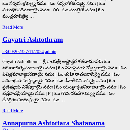
ఓం సర్వసంక్షోభిణ్యై నమః | ఓం సర్వలోకశరీరిణ్యై నమః | ఓం
సౌగంధికపరిమళాయై నమః | ౧౦ | ఓం మంత్రిణే నమః | ఓం
మంత్రరూపిణ్యై …
Read More
Gayatri Ashtothram
23/09/2023
27/11/2024
admin
Gayatri Ashtothram – శ్రీ గాయత్రీ అష్టోత్తర శతనామావళిః ఓం
తరుణాదిత్యసంకాశాయై నమః | ఓం సహస్రనయనోజ్జ్వలాయై నమః | ఓం
విచిత్రమాల్యాభరణాయై నమః | ఓం తుహినాచలవాసిన్యై నమః | ఓం
వరదాభయహస్తాబ్జాయై నమః | ఓం రేవాతీరనివాసిన్యై నమః | ఓం
ప్రణిత్యయ విశేషజ్ఞాయై నమః | ఓం యంత్రాకృతవిరాజితాయై నమః | ఓం
భద్రపాదప్రియాయై నమః | ౯ | ఓం గోవిందపదగామిన్యై నమః | ఓం
దేవర్షిగణసంతుష్టాయై నమః | ఓం …
Read More
Annapurna Ashtottara Shatanama