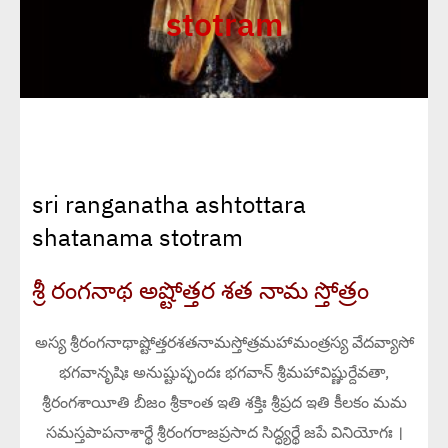
stotram
sri ranganatha ashtottara
shatanama stotram
శ్రీ రంగనాథ అష్టోత్తర శత నామ స్తోత్రం
అస్య శ్రీరంగనాథాష్టోత్తరశతనామస్తోత్రమహామంత్రస్య వేదవ్యాసో
భగవానృషిః అనుష్టుప్ఛందః భగవాన్ శ్రీమహావిష్ణుర్దేవతా,
శ్రీరంగశాయీతి బీజం శ్రీకాంత ఇతి శక్తిః శ్రీప్రద ఇతి కీలకం మమ
సమస్తపాపనాశార్థే శ్రీరంగరాజప్రసాద సిద్ధ్యర్థే జపే వినియోగః ।