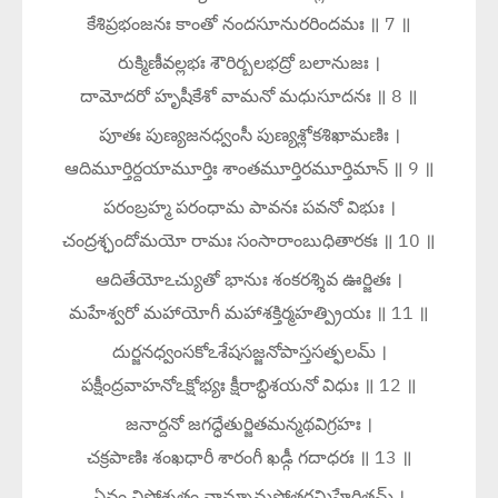
కేశిప్రభంజనః కాంతో నందసూనురరిందమః ॥ 7 ॥
రుక్మిణీవల్లభః శౌరిర్బలభద్రో బలానుజః ।
దామోదరో హృషీకేశో వామనో మధుసూదనః ॥ 8 ॥
పూతః పుణ్యజనధ్వంసీ పుణ్యశ్లోకశిఖామణిః ।
ఆదిమూర్తిర్దయామూర్తిః శాంతమూర్తిరమూర్తిమాన్ ॥ 9 ॥
పరంబ్రహ్మ పరంధామ పావనః పవనో విభుః ।
చంద్రశ్ఛందోమయో రామః సంసారాంబుధితారకః ॥ 10 ॥
ఆదితేయోఽచ్యుతో భానుః శంకరశ్శివ ఊర్జితః ।
మహేశ్వరో మహాయోగీ మహాశక్తిర్మహత్ప్రియః ॥ 11 ॥
దుర్జనధ్వంసకోఽశేషసజ్జనోపాస్తసత్ఫలమ్ ।
పక్షీంద్రవాహనోఽక్షోభ్యః క్షీరాబ్ధిశయనో విధుః ॥ 12 ॥
జనార్దనో జగద్ధేతుర్జితమన్మథవిగ్రహః ।
చక్రపాణిః శంఖధారీ శారంగీ ఖడ్గీ గదాధరః ॥ 13 ॥
ఏవం విష్ణోశ్శతం నామ్నామష్టోత్తరమిహేరితమ్ ।