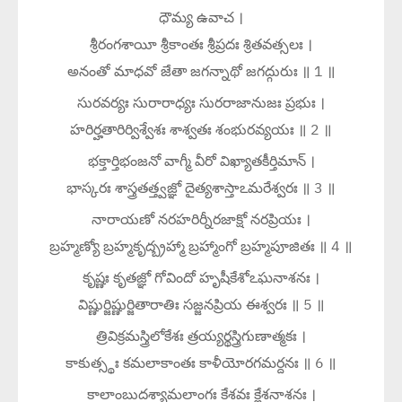
ధౌమ్య ఉవాచ ।
శ్రీరంగశాయీ శ్రీకాంతః శ్రీప్రదః శ్రితవత్సలః ।
అనంతో మాధవో జేతా జగన్నాథో జగద్గురుః ॥ 1 ॥
సురవర్యః సురారాధ్యః సురరాజానుజః ప్రభుః ।
హరిర్హతారిర్విశ్వేశః శాశ్వతః శంభురవ్యయః ॥ 2 ॥
భక్తార్తిభంజనో వాగ్మీ వీరో విఖ్యాతకీర్తిమాన్ ।
భాస్కరః శాస్త్రతత్త్వజ్ఞో దైత్యశాస్తాఽమరేశ్వరః ॥ 3 ॥
నారాయణో నరహరిర్నీరజాక్షో నరప్రియః ।
బ్రహ్మణ్యో బ్రహ్మకృద్బ్రహ్మా బ్రహ్మాంగో బ్రహ్మపూజితః ॥ 4 ॥
కృష్ణః కృతజ్ఞో గోవిందో హృషీకేశోఽఘనాశనః ।
విష్ణుర్జిష్ణుర్జితారాతిః సజ్జనప్రియ ఈశ్వరః ॥ 5 ॥
త్రివిక్రమస్త్రిలోకేశః త్రయ్యర్థస్త్రిగుణాత్మకః ।
కాకుత్స్థః కమలాకాంతః కాళీయోరగమర్దనః ॥ 6 ॥
కాలాంబుదశ్యామలాంగః కేశవః క్లేశనాశనః ।