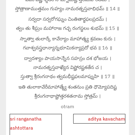
స్తోత్రాణాముత్తమం గుహ్యం నామరత్నస్తవాభిధమ్ ॥ 14 ॥
సర్వదా సర్వరోగఘ్నం చింతితార్థఫలప్రదమ్ ।
త్వం తు శీఘ్రం మహారాజ గచ్ఛ రంగస్థలం శుభమ్ ॥ 15 ॥
స్నాత్వా తులార్కే కావేర్యాం మాహాత్మ్య శ్రవణం కురు ।
గవాశ్వవస్త్రధాన్యాన్నభూమికన్యాప్రదో భవ ॥ 16 ॥
ద్వాదశ్యాం పాయసాన్నేన సహస్రం దశ భోజయ ।
నామరత్నస్తవాఖ్యేన విష్ణోరష్టశతేన చ ।
స్తుత్వా శ్రీరంగనాథం త్వమభీష్టఫలమాప్నుహి ॥ 17 ॥
ఇతి తులాకావేరీమాహాత్మ్యే శంతనుం ప్రతి ధౌమ్యోపదిష్ట
శ్రీరంగనాథాష్టోత్తరశతనామ స్తోత్రమ్ ।
otram
Post
sri ranganatha
aditya kavacham
navigation
ashtottara