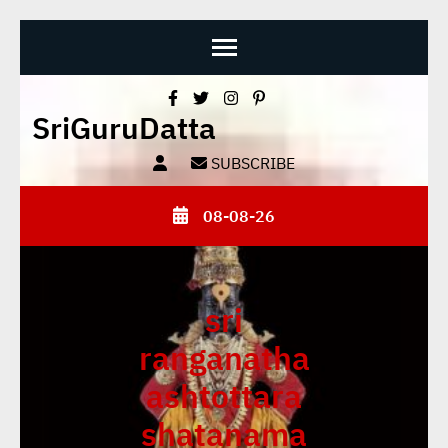
Skip
SriGuruDatta
to
content
SUBSCRIBE
(Press
Enter)
08-08-26
sri
ranganatha
ashtottara
shatanama