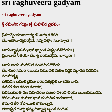
sri raghuveera gadyam
sri raghuveera gadyam
శ్రీ రఘువీర గద్యం (శ్రీ మహావీర వైభవం)
శ్రీమాన్వేంకటనాథార్య కవితార్కిక కేసరి ।
వేదాంతాచార్యవర్యోమే సన్నిధత్తాం సదాహృది ॥
జయత్యాశ్రిత సంత్రాస ధ్వాంత విధ్వంసనోదయః ।
ప్రభావాన్ సీతయా దేవ్యా పరమవ్యోమ భాస్కరః ॥
జయ జయ మహావీర మహాధీర ధౌరేయ,
దేవాసుర సమర సమయ సముదిత నిఖిల నిర్జర నిర్ధారిత నిరవధిక
మాహాత్మ్య,
దశవదన దమిత దైవత పరిషదభ్యర్థిత దాశరథి భావ,
దినకర కుల కమల దివాకర,
దివిషదధిపతి రణ సహచరణ చతుర దశరథ చరమ ఋణవిమొచన,
కోసల సుతా కుమార భావ కంచుకిత కారణాకార,
కౌమార కేళి గోపాయిత కౌశికాధ్వర,
రణాధ్వర ధుర్య భవ్య దివ్యాస్త్ర బృంద వందిత,