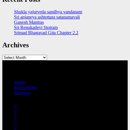
Shukla yajurveda sandhya vandanam
Sri anjaneya ashtottara satanamavali
Ganesh Mantras
Sri Renukadevi Stotram
Srimad Bhagavad Gita Chapter 2.2
Archives
Archives
QUICK LINKS
Home
Recent Posts
Category