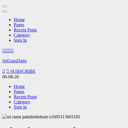
Home
Pages
Recent Posts
Category
Sign In
Skip
to
content
SriGuruDatta
(Press
Enter)
SUBSCRIBE
06-08-26
Home
Pages
Recent Posts
Category
Sign In