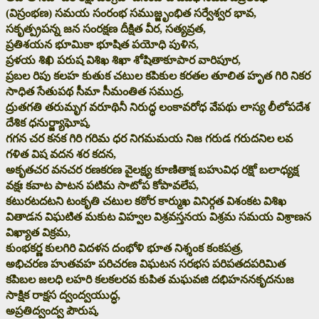
(విస్రంభణ) సమయ సంరంభ సముజ్జృంభిత సర్వేశ్వర భావ,
సకృత్ప్రపన్న జన సంరక్షణ దీక్షిత వీర, సత్యవ్రత,
ప్రతిశయన భూమికా భూషిత పయోధి పుళిన,
ప్రళయ శిఖి పరుష విశిఖ శిఖా శోషితాకూపార వారిపూర,
ప్రబల రిపు కలహ కుతుక చటుల కపికుల కరతల తూలిత హృత గిరి నికర
సాధిత సేతుపథ సీమా సీమంతిత సముద్ర,
ద్రుతగతి తరుమృగ వరూథినీ నిరుద్ధ లంకావరోధ వేపథు లాస్య లీలోపదేశ
దేశిక ధనుర్జ్యాఘోష,
గగన చర కనక గిరి గరిమ ధర నిగమమయ నిజ గరుడ గరుదనిల లవ
గళిత విష వదన శర కదన,
అకృతచర వనచర రణకరణ వైలక్ష్య కూణితాక్ష బహువిధ రక్షో బలాధ్యక్ష
వక్షః కవాట పాటన పటిమ సాటోప కోపావలేప,
కటురటదటని టంకృతి చటుల కఠోర కార్ముఖ వినిర్గత విశంకట విశిఖ
వితాడన విఘటిత మకుట విహ్వల విశ్రవస్తనయ విశ్రమ సమయ విశ్రాణన
విఖ్యాత విక్రమ,
కుంభకర్ణ కులగిరి విదళన దంభోళి భూత నిశ్శంక కంకపత్ర,
అభిచరణ హుతవహ పరిచరణ విఘటన సరభస పరిపతదపరిమిత
కపిబల జలధి లహరి కలకలరవ కుపిత మఘవజి దభిహననకృదనుజ
సాక్షిక రాక్షస ద్వంద్వయుద్ధ,
అప్రతిద్వంద్వ పౌరుష,