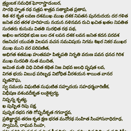
త్ర్యంబక సమధిక ఘోరాస్త్రాడంబర,
సారథి హృత రథ సత్రప శాత్రవ సత్యాపిత ప్రతాప,
శిత శర కృత లవణ దశముఖ ముఖ దశక నిపతన పునరుదయ దర గళిత
జనిత దర తరళ హరిహయ నయన నళినవన రుచి ఖచిత ఖతల నిపతిత
సురతరు కుసుమ వితతి సురభిత రథ పథ,
అఖిల జగదధిక భుజ బల దశ లపన దశక లవన జనిత కదన పరవశ
రజనిచర యువతి విలపన వచన సమవిషయ నిగమ శిఖర నికర ముఖర
ముఖ ముని వర పరిపణిత,
అభిగత శతమఖ హుతవహ పితృపతి నిరృతి వరుణ పవన ధనద గిరిశ
ముఖ సురపతి నుత ముదిత,
అమిత మతి విధి విదిత కథిత నిజ విభవ జలధి పృషత లవ,
విగత భయ విబుధ పరిబృఢ విబోధిత వీరశయన శాయిత వానర
పృతనౌఘ,
స్వ సమయ విఘటిత సుఘటిత సహృదయ సహధర్మచారిణీక,
విభీషణ వశంవదీకృత లంకైశ్వర్య,
నిష్పన్న కృత్య,
ఖ పుష్పిత రిపు పక్ష,
పుష్పక రభస గతి గోష్పదీకృత గగనార్ణవ,
ప్రతిజ్ఞార్ణవ తరణ కృత క్షణ భరత మనోరథ సంహిత సింహాసనాధిరూఢ,
స్వామిన్, రాఘవ సింహ,