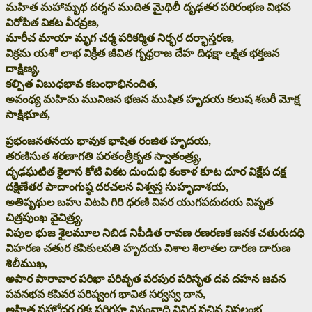
మహిత మహామృథ దర్శన ముదిత మైథిలీ దృఢతర పరిరంభణ విభవ
విరోపిత వికట వీరవ్రణ,
మారీచ మాయా మృగ చర్మ పరికర్మిత నిర్భర దర్భాస్తరణ,
విక్రమ యశో లాభ విక్రీత జీవిత గృధ్రరాజ దేహ దిధక్షా లక్షిత భక్తజన
దాక్షిణ్య,
కల్పిత విబుధభావ కబంధాభినందిత,
అవంధ్య మహిమ మునిజన భజన ముషిత హృదయ కలుష శబరీ మోక్ష
సాక్షిభూత,
ప్రభంజనతనయ భావుక భాషిత రంజిత హృదయ,
తరణిసుత శరణాగతి పరతంత్రీకృత స్వాతంత్ర్య,
దృఢఘటిత కైలాస కోటి వికట దుందుభి కంకాళ కూట దూర విక్షేప దక్ష
దక్షిణేతర పాదాంగుష్ఠ దరచలన విశ్వస్త సుహృదాశయ,
అతిపృథుల బహు విటపి గిరి ధరణి వివర యుగపదుదయ వివృత
చిత్రపుంఖ వైచిత్ర్య,
విపుల భుజ శైలమూల నిబిడ నిపీడిత రావణ రణరణక జనక చతురుదధి
విహరణ చతుర కపికులపతి హృదయ విశాల శిలాతల దారణ దారుణ
శిలీముఖ,
అపార పారావార పరిఖా పరివృత పరపుర పరిసృత దవ దహన జవన
పవనభవ కపివర పరిష్వంగ భావిత సర్వస్వ దాన,
అహిత సహోదర రక్షః పరిగ్రహ విసంవాది వివిధ సచివ విప్రలంభ