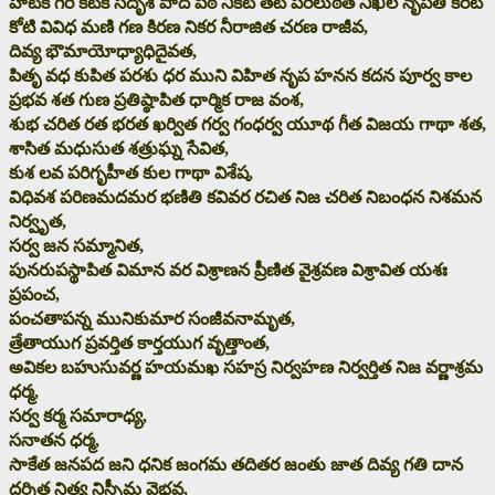
హాటక గిరి కటక సదృశ పాద పీఠ నికట తట పరిలుఠిత నిఖిల నృపతి కిరీట
కోటి వివిధ మణి గణ కిరణ నికర నీరాజిత చరణ రాజీవ,
దివ్య భౌమాయోధ్యాధిదైవత,
పితృ వధ కుపిత పరశు ధర ముని విహిత నృప హనన కదన పూర్వ కాల
ప్రభవ శత గుణ ప్రతిష్ఠాపిత ధార్మిక రాజ వంశ,
శుభ చరిత రత భరత ఖర్విత గర్వ గంధర్వ యూథ గీత విజయ గాథా శత,
శాసిత మధుసుత శత్రుఘ్న సేవిత,
కుశ లవ పరిగృహీత కుల గాథా విశేష,
విధివశ పరిణమదమర భణితి కవివర రచిత నిజ చరిత నిబంధన నిశమన
నిర్వృత,
సర్వ జన సమ్మానిత,
పునరుపస్థాపిత విమాన వర విశ్రాణన ప్రీణిత వైశ్రవణ విశ్రావిత యశః
ప్రపంచ,
పంచతాపన్న మునికుమార సంజీవనామృత,
త్రేతాయుగ ప్రవర్తిత కార్తయుగ వృత్తాంత,
అవికల బహుసువర్ణ హయమఖ సహస్ర నిర్వహణ నిర్వర్తిత నిజ వర్ణాశ్రమ
ధర్మ,
సర్వ కర్మ సమారాధ్య,
సనాతన ధర్మ,
సాకేత జనపద జని ధనిక జంగమ తదితర జంతు జాత దివ్య గతి దాన
దర్శిత నిత్య నిస్సీమ వైభవ,