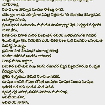
యౌవరాజ్య,
నిషాద రాజ సౌహృద సూచిత సౌశీల్య సాగర,
భరద్వాజ శాసన పరిగృహీత విచిత్ర చిత్రకూట గిరి కటక తట రమ్యావసథ,
అనన్యశాసనీయ,
ప్రణత భరత మకుటతట సుఘటిత పాదుకాగ్ర్యాభిషేక, నిర్వర్తిత సర్వలోక
యోగ క్షేమ,
పిశిత రుచి విహిత దురిత వలమథన తనయ బలిభుగనుగతి సరభస
శయన తృణ శకల పరిపతన భయ చకిత సకల సుర మునివర బహుమత
మహాస్త్ర సామర్థ్య,
ద్రుహిణ హర వలమథన దురాలక్ష శరలక్ష,
దండకా తపోవన జంగమ పారిజాత,
విరాధ హరిణ శార్దూల,
విలుళిత బహుఫల మఖ కలమ రజనిచర మృగ మృగయారంభ సంభృత
చీరభృదనురోధ,
త్రిశిరః శిరస్త్రితయ తిమిర నిరాస వాసరకర,
దూషణ జలనిధి శోషణ తోషిత ఋషిగణ ఘోషిత విజయ ఘోషణ,
ఖరతర ఖర తరు ఖండన చండ పవన,
ద్విసప్త రక్షః సహస్ర నళవన విలోలన మహాకలభ,
అసహాయ శూర,
అనపాయ సాహస,