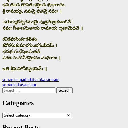
భవ తపన తాపిత భక్తజన భద్రారామ,
శ్రీ రామభద్ర, నమస్తే పునస్తే నమః ॥
చతుర్ముఖేశ్వరముఖైః పుత్రపౌత్రాదిశాలినే ।
నమః సీతాసమేతాయ రామాయ గృహమేధినే ॥
కవికథకసింహకథితం
కఠోరసుకుమారగుంభగంభీరమ్ ।
భవభయభేషజమేతత్
పఠత మహావీరవైభవం సుధియః ॥
ఇతి శ్రీమహావీరవైభవమ్ ॥
Post
sri rama apaduddharaka stotram
sri rama kavacham
navigation
Search
for:
Categories
Categories
Recent Posts