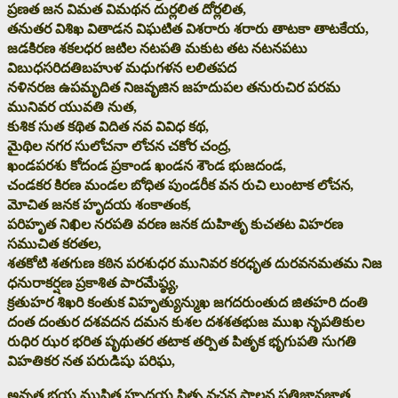
ప్రణత జన విమత విమథన దుర్లలిత దోర్లలిత,
తనుతర విశిఖ వితాడన విఘటిత విశరారు శరారు తాటకా తాటకేయ,
జడకిరణ శకలధర జటిల నటపతి మకుట తట నటనపటు
విబుధసరిదతిబహుళ మధుగళన లలితపద
నళినరజ ఉపమృదిత నిజవృజిన జహదుపల తనురుచిర పరమ
మునివర యువతి నుత,
కుశిక సుత కథిత విదిత నవ వివిధ కథ,
మైథిల నగర సులోచనా లోచన చకోర చంద్ర,
ఖండపరశు కోదండ ప్రకాండ ఖండన శౌండ భుజదండ,
చండకర కిరణ మండల బోధిత పుండరీక వన రుచి లుంటాక లోచన,
మోచిత జనక హృదయ శంకాతంక,
పరిహృత నిఖిల నరపతి వరణ జనక దుహితృ కుచతట విహరణ
సముచిత కరతల,
శతకోటి శతగుణ కఠిన పరశుధర మునివర కరధృత దురవనమతమ నిజ
ధనురాకర్షణ ప్రకాశిత పారమేష్ఠ్య,
క్రతుహర శిఖరి కంతుక విహృత్యున్ముఖ జగదరుంతుద జితహరి దంతి
దంత దంతుర దశవదన దమన కుశల దశశతభుజ ముఖ నృపతికుల
రుధిర ఝర భరిత పృథుతర తటాక తర్పిత పితృక భృగుపతి సుగతి
విహతికర నత పరుడిషు పరిఘ,
అనృత భయ ముషిత హృదయ పితృ వచన పాలన ప్రతిజ్ఞావజ్ఞాత