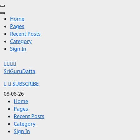
Home
Pages
Recent Posts
Category
Sign In
Skip
to
SriGuruDatta
content
(Press
SUBSCRIBE
Enter)
08-08-26
Home
Pages
Recent Posts
Category
Sign In