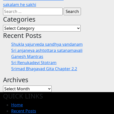
sakalam he sakhi
navigation
Search
for:
Categories
Categories
Recent Posts
Shukla yajurveda sandhya vandanam
Sri anjaneya ashtottara satanamavali
Ganesh Mantras
Sri Renukadevi Stotram
Srimad Bhagavad Gita Chapter 2.2
Archives
Archives
QUICK LINKS
Home
Recent Posts