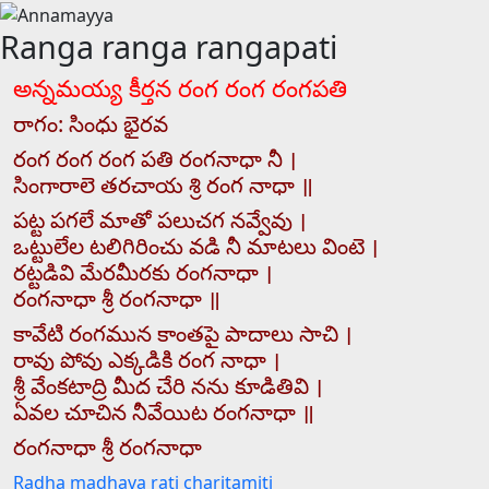
Ranga ranga rangapati
అన్నమయ్య కీర్తన రంగ రంగ రంగపతి
రాగం: సింధు భైరవ
రంగ రంగ రంగ పతి రంగనాధా నీ ।
సింగారాలె తరచాయ శ్రి రంగ నాధా ॥
పట్ట పగలే మాతో పలుచగ నవ్వేవు ।
ఒట్టులేల టలిగిరించు వడి నీ మాటలు వింటె ।
రట్టడివి మేరమీరకు రంగనాధా ।
రంగనాధా శ్రీ రంగనాధా ॥
కావేటి రంగమున కాంతపై పాదాలు సాచి ।
రావు పోవు ఎక్కడికి రంగ నాధా ।
శ్రీ వేంకటాద్రి మీద చేరి నను కూడితివి ।
ఏవల చూచిన నీవేయిట రంగనాధా ॥
రంగనాధా శ్రీ రంగనాధా
Post
Radha madhava rati charitamiti