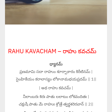
RAHU KAVACHAM – రాహు కవచమ్
ధ్యానమ్
ప్రణమామి సదా రాహుం శూర్పాకారం కిరీటినమ్ |
సైంహికేయం కరాలాస్యం లోకానామభయప్రదమ్ || 1||
| అథ రాహు కవచమ్ |
నీలాంబరః శిరః పాతు లలాటం లోకవందితః |
చక్షుషీ పాతు మే రాహుః శ్రోత్రే త్వర్ధశరిరవాన్ || 2||