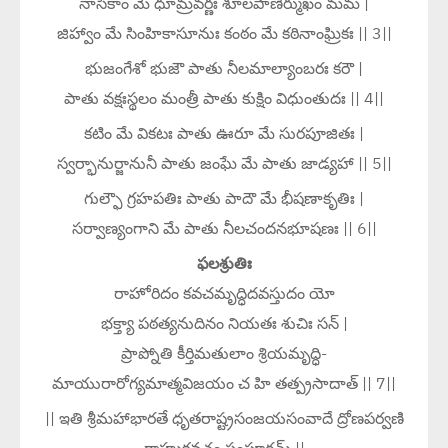
నాసికాం మే ధూమ్రవర్ణః శూలపాణిర్ముఖం మమ |
జిహ్వాం మే సింహికాసూనుః కంఠం మే కఠినాంఘ్రికః || 3||
భుజంగేశో భుజౌ పాతు నీలమాల్యాంబరః కరౌ |
పాతు వక్షఃస్థలం మంత్రీ పాతు కుక్షిం విధుంతుదః || 4||
కటిం మే వికటః పాతు ఊరూ మే సురపూజితః |
స్వర్భానుర్జానునీ పాతు జంఘే మే పాతు జాడ్యహా || 5||
గుల్ఫౌ గ్రహపతిః పాతు పాదౌ మే భీషణాకృతిః |
సర్వాణ్యంగాని మే పాతు నీలచందనభూషణః || 6||
ఫలశ్రుతిః
రాహోరిదం కవచమృద్ధిదవస్తుదం యో
భక్త్యా పఠత్యనుదినం నియతః శుచిః సన్ |
ప్రాప్నోతి కీర్తిమతులాం శ్రియమృద్ధి-
మాయురారోగ్యమాత్మవిజయం చ హి తత్ప్రసాదాత్ || 7||
|| ఇతి శ్రీమహాభారతే ధృతరాష్ట్రసంజయసంవాదే ద్రోణపర్వణి