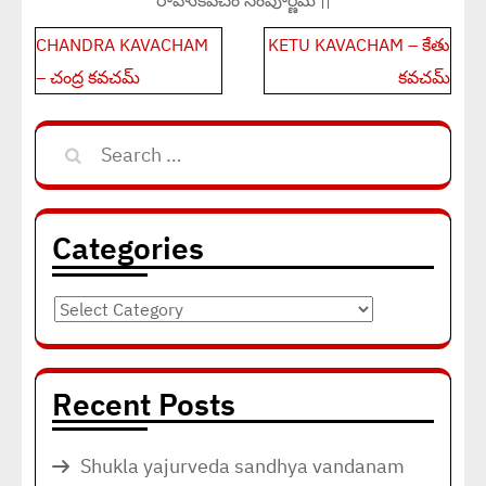
రాహుకవచం సంపూర్ణమ్ ||
Post
CHANDRA KAVACHAM
KETU KAVACHAM – కేతు
navigation
– చంద్ర కవచమ్
కవచమ్
Search
for:
Categories
Categories
Recent Posts
Shukla yajurveda sandhya vandanam