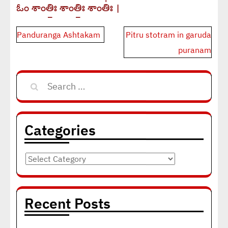
ఓం శాంతిః॒ శాంతిః॒ శాంతిః॑ ।
Post
Panduranga Ashtakam
Pitru stotram in garuda
navigation
puranam
Search
for:
Categories
Categories
Recent Posts