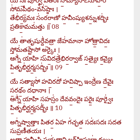
యే నః॒ పూర్వే॑ పి॒తరః॑ సో॒మ్యాసో॑ఽనూహి॒రే
సో॑మపీ॒థం-వఀసి॑ష్ఠాః ।
తేభి॑ర్య॒మః సం॑రరా॒ణో హ॒వీం‍ష్యు॒శన్ను॒శద్భిః॑
ప్రతికా॒మమ॑త్తు ॥ 08
యే తా॑తృ॒షుర్దే॑వ॒త్రా జేహ॑మానా హోత్రా॒విదః॒
స్తోమ॑తష్టాసో అ॒ర్కైః ।
ఆగ్నే॑ యాహి సువి॒దత్రే॑భిర॒ర్వాఙ్‍ స॒త్యైః క॒వ్యైః
పి॒తృభి॑ర్ఘర్మ॒సద్భిః॑ ॥ 09
యే స॒త్యాసో॑ హవి॒రదో॑ హవి॒ష్పా ఇంద్రే॑ణ దే॒వైః
స॒రథం॒ దధా॑నాః ।
ఆగ్నే॑ యాహి స॒హస్రం॑ దేవవం॒దైః పరైః॒ పూర్వైః॑
పి॒తృభి॑ర్ఘర్మ॒సద్భిః॑ ॥ 10
అగ్ని॑ష్వాత్తాః పితర॒ ఏహ గ॑చ్ఛత॒ సదః॑సదః సదత
సుప్రణీతయః ।
అ॒త్తా హ॒వీంషి॒ ప్రయ॑తాని బ॒ర్​హిష్యథా॑ ర॒యిం