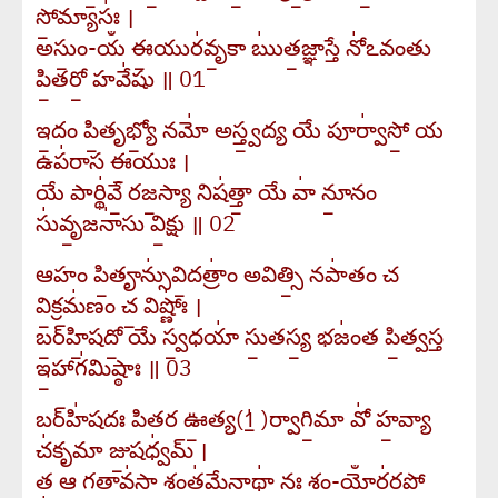
సో॒మ్యాసః॑ ।
అసుం॒-యఀ ఈ॒యుర॑వృ॒కా ఋ॑త॒జ్ఞాస్తే నో॑ఽవంతు
పి॒తరో॒ హవే॑షు ॥ 01
ఇ॒దం పి॒తృభ్యో॒ నమో॑ అస్త్వ॒ద్య యే పూర్వా॑సో॒ య
ఉప॑రాస ఈ॒యుః ।
యే పార్థి॑వే॒ రజ॒స్యా నిష॑త్తా॒ యే వా॑ నూ॒నం
సు॑వృ॒జనా॑సు వి॒క్షు ॥ 02
ఆహం పి॒తౄన్సు॑వి॒దత్రాం॑ అవిత్సి॒ నపా॑తం చ
వి॒క్రమ॑ణం చ॒ విష్ణోః॑ ।
బ॒ర్​హి॒షదో॒ యే స్వ॒ధయా॑ సు॒తస్య॒ భజం॑త పి॒త్వస్త
ఇ॒హాగ॑మిష్ఠాః ॥ 03
బర్​హి॑షదః పితర ఊ॒త్య(1॒॑ )ర్వాగి॒మా వో॑ హ॒వ్యా
చ॑కృమా జు॒షధ్వ॑మ్ ।
త ఆ గ॒తావ॑సా॒ శంత॑మే॒నాథా॑ నః॒ శం-యోఀర॑ర॒పో