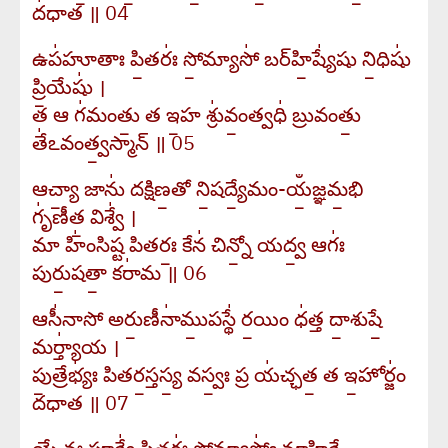
ద॑ధాత ॥ 04
ఉప॑హూతాః పి॒తరః॑ సో॒మ్యాసో॑ బర్​హి॒ష్యే॑షు ని॒ధిషు॑
ప్రి॒యేషు॑ ।
త ఆ గ॑మంతు॒ త ఇ॒హ శ్రు॑వం॒త్వధి॑ బ్రువంతు॒
తే॑ఽవంత్వ॒స్మాన్ ॥ 05
ఆచ్యా॒ జాను॑ దక్షిణ॒తో ని॒షద్యే॒మం-యఀ॒జ్ఞమ॒భి
గృ॑ణీత॒ విశ్వే॑ ।
మా హిం॑సిష్ట పితరః॒ కేన॑ చిన్నో॒ యద్వ॒ ఆగః॑
పురు॒షతా॒ కరా॑మ ॥ 06
ఆసీ॑నాసో అరు॒ణీనా॑ము॒పస్థే॑ ర॒యిం ధ॑త్త దా॒శుషే॒
మర్త్యా॑య ।
పు॒త్రేభ్యః॑ పితర॒స్తస్య॒ వస్వః॒ ప్ర య॑చ్ఛత॒ త ఇ॒హోర్జం॑
దధాత ॥ 07