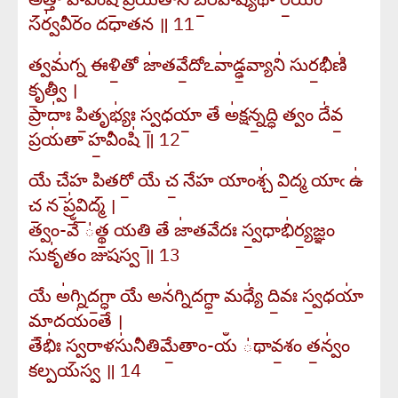
సర్వ॑వీరం దధాతన ॥ 11
త్వమ॑గ్న ఈళి॒తో జా॑తవే॒దోఽవా॑డ్ఢ॒వ్యాని॑ సుర॒భీణి॑
కృ॒త్వీ ।
ప్రాదాః॑ పి॒తృభ్యః॑ స్వ॒ధయా॒ తే అ॑క్షన్న॒ద్ధి త్వం దే॑వ॒
ప్రయ॑తా హ॒వీంషి॑ ॥ 12
యే చే॒హ పి॒తరో॒ యే చ॒ నేహ యాం‍శ్చ॑ వి॒ద్మ యాఁ ఉ॑
చ॒ న ప్ర॑వి॒ద్మ ।
త్వం-వేఀ ॑త్థ॒ యతి॒ తే జా॑తవేదః స్వ॒ధాభి॑ర్య॒జ్ఞం
సుకృ॑తం జుషస్వ ॥ 13
యే అ॑గ్నిద॒గ్ధా యే అన॑గ్నిదగ్ధా॒ మధ్యే॑ ది॒వః స్వ॒ధయా॑
మా॒దయం॑తే ।
తేభిః॑ స్వ॒రాళసు॑నీతిమే॒తాం-యఀ ॑థావ॒శం త॒న్వం॑
కల్పయస్వ ॥ 14