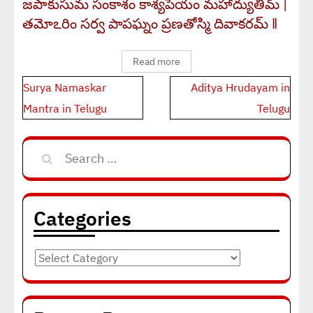
జపాకుసుమ సంకాశం కాశ్యపేయం మహాద్యుతిమ్ |
తమోఽరిం సర్వ పాపఘ్నం ప్రణతోస్మి దివాకరమ్ ‖
Read more
Post
Surya Namaskar
Aditya Hrudayam in
navigation
Mantra in Telugu
Telugu
Search
for:
Categories
Categories