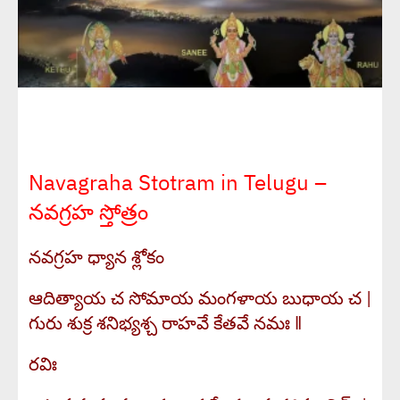
Navagraha Stotram in Telugu –
నవగ్రహ స్తోత్రం
నవగ్రహ ధ్యాన శ్లోకం
ఆదిత్యాయ చ సోమాయ మంగళాయ బుధాయ చ |
గురు శుక్ర శనిభ్యశ్చ రాహవే కేతవే నమః ‖
రవిః