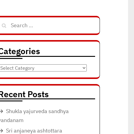
Search
for:
Categories
Categories
Recent Posts
Shukla yajurveda sandhya
vandanam
Sri anjaneya ashtottara