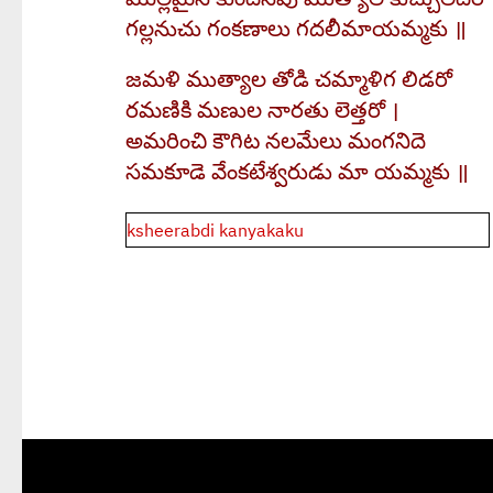
గల్లనుచు గంకణాలు గదలీమాయమ్మకు ॥
జమళి ముత్యాల తోడి చమ్మాళిగ లిడరో
రమణికి మణుల నారతు లెత్తరో ।
అమరించి కౌగిట నలమేలు మంగనిదె
సమకూడె వేంకటేశ్వరుడు మా యమ్మకు ॥
Post
ksheerabdi kanyakaku
navigation