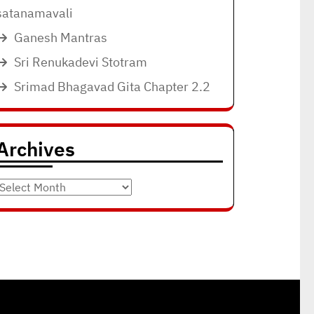
satanamavali
Ganesh Mantras
Sri Renukadevi Stotram
Srimad Bhagavad Gita Chapter 2.2
Archives
Archives