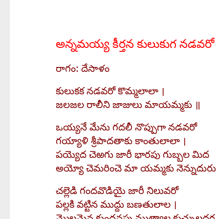
అన్నమయ్య కీర్తన కులుకుగ నడవరో
రాగం: దేసాళం
కులుకక నడవరో కొమ్మలాలా ।
జలజల రాలీని జాజులు మాయమ్మకు ॥
ఒయ్యనే మేను గదలీ నొప్పుగా నడవరో
గయ్యాళి శ్రీపాదతాకు కాంతులాలా ।
పయ్యెద చెఱగు జారీ భారపు గుబ్బల మిద
అయ్యో చెమరించె మా యమ్మకు నెన్నుదురు
చల్లెడి గందవొడియై జారీ నిలువరో
పల్లకి వట్టిన ముద్దు బణతులాల ।
మొల్లమైన కుందనపు ముత్యాల కుచ్చులదర