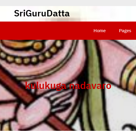
SriGuruDatta
Home
Pages
kulukuga nadavaro