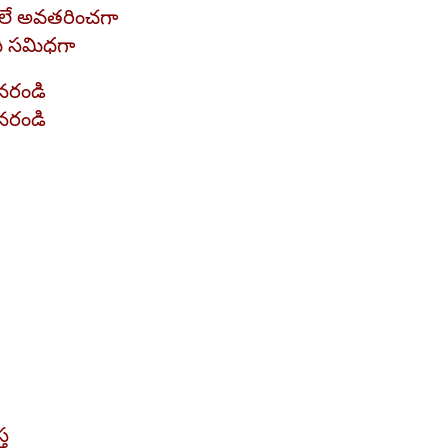
లలే అవతరించగా
ది సమిధగా
నరండి
నరండి
్త