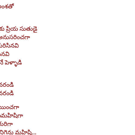
 అంశతో
కు ప్రియ సుతుడై
అనుసరించగా
రిసినవి
ినవి
 పెళ్ళాడి
నరండి
నరండి
ియించగా
్టమహిషిగా
ురిగా
ునిగెను మహిషి…