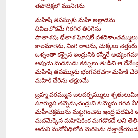
తపోదీక్షలో మునిగెను
మహిషి తపస్సుకు మహి అల్లాడెను
దివిజలోకమే గిరగిర తిరిగెను
పాతాళపు భేతాళ ఘోషలే దశదిశాంతమ్ములు దద్
కాలమాగెను, నింగి రాలెను, చుక్కలు నెత్తురు
ఒళ్ళంతా కళ్ళైన ఇంద్రునికి కన్నీరే అభ్యంగ
అపుడు మదనుడు కన్నులు తుడిచి ఆ దేవేంద
మహిషి తపమ్మును భంగపరచగా మహికి చేరె
మహికి చేరెను తక్షణమే
బ్రహ్మ వరమ్మున బలదర్పమ్ములు శృతులుమి
సూర్యుని తన్నెను,చంద్రుని కుమ్మెను గగన వ
మహీచక్రమును మట్టగించెను ఇంద్ర పదవినే ఆ
మదమెక్కెన మహిషికింక మగడొకడే అని తెలి
అరుని మనోవీధిలోన మెరిసెను దత్తాత్రేయుడు