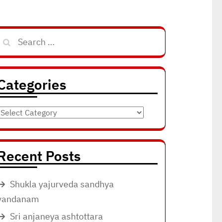
Search
for:
Categories
Categories
Recent Posts
Shukla yajurveda sandhya
vandanam
Sri anjaneya ashtottara