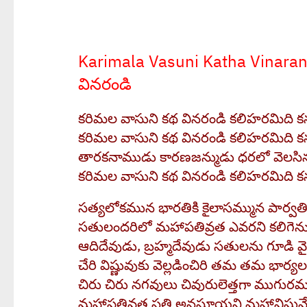
Karimala Vasuni Katha Vinaran
వినరండి
కరిమల వాసుని కథ వినరండి కలిహరమిది క
కరిమల వాసుని కథ వినరండి కలిహరమిది క
తారకనాముడు కారణజన్ముడు ధరలో వెలసిన
కరిమల వాసుని కథ వినరండి కలిహరమిది క
సత్యలోకమున భారతికి కైలాసమ్మున పార్వతి
సతులందరిలో మహాపతివ్రత ఎవరని కలిగెన
ఆదిదేవుడు, బ్రహ్మదేవుడు సతులను గూడి వ
చేరి విష్ణువుకు వెల్లడించిరి తమ తమ భార్
చిరు చిరు నగవులు చివురులెత్తగా ముగురమ్
మహాపతివ్రత సతి అనసూయని మహావిష్ణువే 