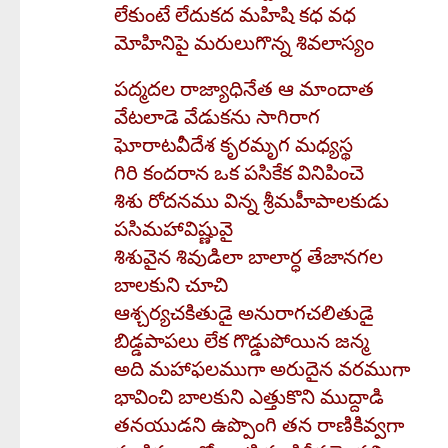
లేకుంటే లేదుకద మహిషి కధ వధ
మోహినిపై మరులుగొన్న శివలాస్యం
పద్మదల రాజ్యాధినేత ఆ మాందాత
వేటలాడె వేడుకను సాగిరాగ
ఘోరాటవీదేశ కృరమృగ మధ్యస్థ
గిరి కందరాన ఒక పసికేక వినిపించె
శిశు రోదనము విన్న శ్రీమహీపాలకుడు
పసిమహావిష్ణువై
శిశువైన శివుడిలా బాలార్ధ తేజానగల
బాలకుని చూచి
ఆశ్చర్యచకితుడై అనురాగచలితుడై
బిడ్డపాపలు లేక గొడ్డుపోయిన జన్మ
అది మహాఫలముగా అరుదైన వరముగా
భావించి బాలకుని ఎత్తుకొని ముద్దాడి
తనయుడని ఉప్పొంగి తన రాణికివ్వగా