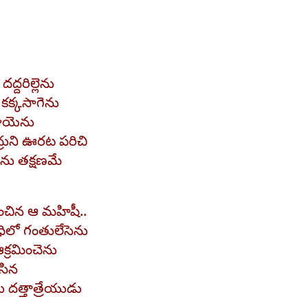
దరిల్లెను
 కక్కసాగెను
మాయెను
్రుని ఊరట పరిచి
ను తక్షణమే
ంచిన ఆ మహిషీ..
ీధిలో గంతులేసెను
క్రమించెను
సిన
 దత్తాత్రేయుడు