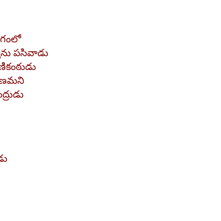
ోగంలో
యెను పసివాడు
మణికంఠుడు
ుణమని
ద్రుడు
డు