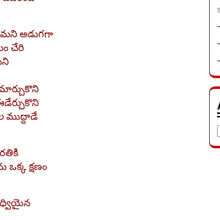
చమని అడుగగా
మం చేరి
మని
ార్చుకొని
ేర్చుకొని
ముద్దాడే
తికి
క్క క్షణం
ాధ్వియైన