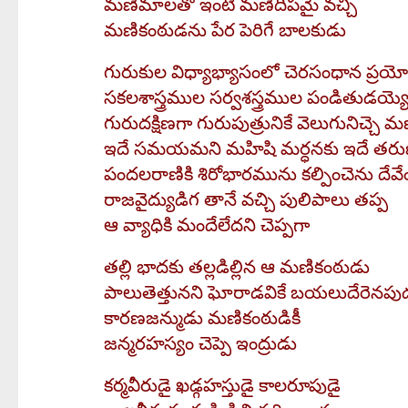
మణిమాలతో ఇంటి మణిదీపమై వచ్చి
మణికంఠుడను పేర పెరిగే బాలకుడు
గురుకుల విధ్యాభ్యాసంలో చెరసంధాన ప్రయ
సకలశాస్త్రముల సర్వశస్త్రముల పండితుడయ్
గురుదక్షిణగా గురుపుత్రునికే వెలుగునిచ్చె 
ఇదే సమయమని మహిషి మర్ధనకు ఇదే తర
పందలరాణికి శిరోభారమును కల్పించెను దేవేం
రాజవైద్యుడిగ తానే వచ్చి పులిపాలు తప్ప
ఆ వ్యాధికి మందేలేదని చెప్పగా
తల్లి భాదకు తల్లడిల్లిన ఆ మణికంఠుడు
పాలుతెత్తునని ఘోరాడవికే బయలుదేరెనపు
కారణజన్ముడు మణికంఠుడికీ
జన్మరహస్యం చెప్పె ఇంద్రుడు
కర్మవీరుడై ఖడ్గహస్తుడై కాలరూపుడై