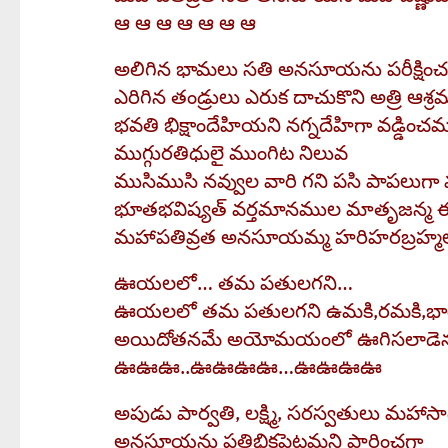
ఆ ఆ ఆ ఆ ఆ ఆ ఆ
అలిగిన భామలు సతి అనసూయను పరీక్షిం
ఎరిగిన తండ్రులు ఎరుక దాచుకొని అత్రి ఆశ్ర
భవతి భిక్షాందేహియని నగ్నదేహిగా వడ్డించ
ముగ్గురతిధులై ముంగిట నిలువ
ముసిముసి నవ్వుల వారి గని పసి పాపలుగా మ
భూతభవిష్యత్ వర్తమానముల మాతృజన్మ ఈడ
మహాపతివ్రత అనసూయమ్మ హరిహరబ్రహ్మల 
ఊయలలో… తమ పతులగని…
ఊయలలో తమ పతులగని ఉమకి,రమకి,భార
అయిదోతనమే అయోమయంలో ఊగిసలాడెను ఒ
ఊఊఊ..ఊఊఊఊ…ఊఊఊఊ
అపుడు పార్వతి, లక్ష్మి, సరస్వతులు మహాస
అనసూయను పతిభిక్షపెట్టమని ప్రార్ధించగా