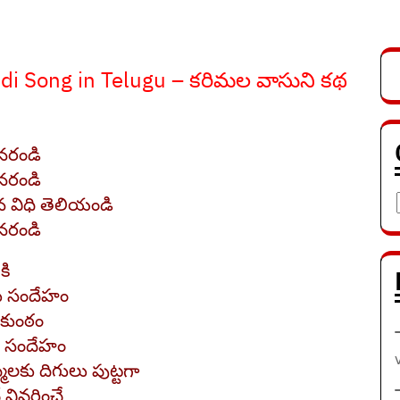
di Song in Telugu – కరిమల వాసుని కథ
నరండి
నరండి
 విధి తెలియండి
నరండి
కి
ు సందేహం
ైకుంఠం
యల సందేహం
మలకు దిగులు పుట్టగా
వివరించే