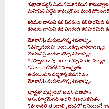
శుక్రాచార్యుని మిధునయాగమున కామజ్వా
మహిషిని పట్టిన కామప్రకోపం మండిపోయిన
కరిమల వాసుని కథ వినరండి కలిహరమిది క
కరిమల వాసుని కథ వినరండి కలిహరమిది క
మోహినిపై మరులుగొన్న శివలాస్యం
శివహృదయపు లయలుకన్న హరిలావణ్యం
మోహినిపై మరులుగొన్న శివలాస్యం
శివహృదయపు లయలుకన్న హరిలావణ్యం
కనులారా కనగలిగిన అద్వైతం
ఉదయించిన ధర్మశాస్త జీవనగీతం
మోహినిపై మరులుగొన్న శివలాస్యం
పూర్ణతో పుష్పలతో అతని వివాహం
అసంపూర్ణమైనది అతని ప్రణయజీవితం
శివునానతి తలదాల్చి భువిలో జనియించే శాస