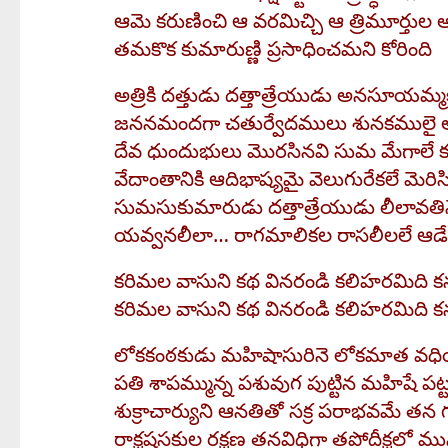
ఆమె కరుణించి ఆ వరమిచ్చి ఆ త్రిమూర్తుల
తమకొక కుమారుణ్ణి ప్రసాధించమని కోరింది
అత్రికి దత్తుడు దత్తాత్రేయుడు అనసూయమ్మ
జననమందగా చతుర్వేదములు శునకములై 
దేవ ధుందుభులు మొరసినవి సుమ మేగాలే కు
వేదాంతానికి ఆదిభాష్యమై వెలుగురేకలే మెరిస
సుమసుకుమారుడు దత్తాత్రేయుడు లీలావతినే
యవ్వనలీలా… రాగమాలికల రాసలీలలే ఆడే
కరిమల వాసుని కథ వినరండి కలిహరమిది క
కరిమల వాసుని కథ వినరండి కలిహరమిది క
లోకకంఠకుడు మహిషాసురినె లోకమాత వధ
పతి శాపమ్మున్న పశువుగ పుట్టిన మహిషే పట
శుక్రాచార్యుని ఆనతితో సక్ర పరాభవమే తన గ
రాక్షషసకుల రక్షణ తనవిధిగా తపోదీక్షలో మ