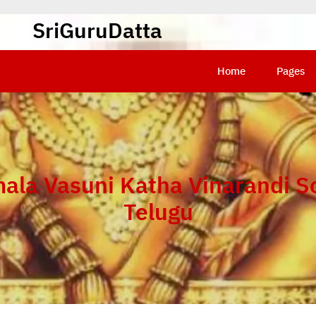
SriGuruDatta
Home
Pages
ala Vasuni Katha Vinarandi S
Telugu