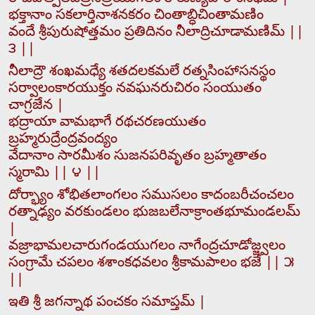
భక్తానాం సకలార్తినాశనకరం చింతాబ్ధిచింతామణిం
వందే శ్రీపురుషోత్తమం ప్రతిదినం నీలాద్రిచూడామణిమ్ ||
౩ ||
నీలాద్రౌ శంఖమధ్యే శతదలకమలే రత్నసింహాసనస్థం
సర్వాలంకారయుక్తం నవఘనరుచిరం సంయుతం
చాగ్రజేన |
భద్రాయా వామభాగే రథచరణయుతం
బ్రహ్మరుద్రేంద్రవంద్యం
వేదానాం సారమీశం సుజనపరివృతం బ్రహ్మతాతం
స్మరామి || ౪ ||
దోర్భ్యాం శోభితలాంగలం సముసలం కాదంబరీచంచలం
రత్నాఢ్యం వరకుండలం భుజబలేనాక్రాంతభూమండలమ్
|
వజ్రాభామలచారుగండయుగలం నాగేంద్రచూడోజ్జ్వలం
సంగ్రామే చపలం శశాంకధవలం శ్రీకామపాలం భజే || ౫
||
ఇతి శ్రీ జగన్నాథ పంచకం సమాప్తమ్ |