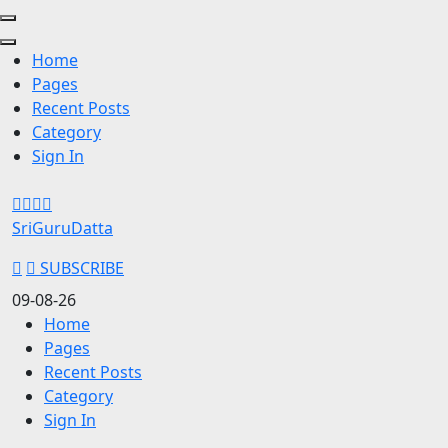
Home
Pages
Recent Posts
Category
Sign In
Skip
to
SriGuruDatta
content
(Press
SUBSCRIBE
Enter)
09-08-26
Home
Pages
Recent Posts
Category
Sign In