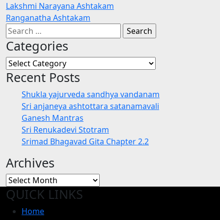
Post
Lakshmi Narayana Ashtakam
Ranganatha Ashtakam
navigation
Search
for:
Categories
Categories
Recent Posts
Shukla yajurveda sandhya vandanam
Sri anjaneya ashtottara satanamavali
Ganesh Mantras
Sri Renukadevi Stotram
Srimad Bhagavad Gita Chapter 2.2
Archives
Archives
QUICK LINKS
Home