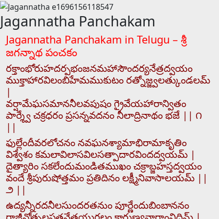
Jagannatha Panchakam
Jagannatha Panchakam in Telugu – శ్రీ
జగన్నాథ పంచకం
రక్తాంభోరుహదర్పభంజనమహాసౌందర్యనేత్రద్వయం
ముక్తాహారవిలంబిహేమముకుటం రత్నోజ్జ్వలత్కుండలమ్
|
వర్షామేఘసమాననీలవపుషం గ్రైవేయహారాన్వితం
పార్శ్వే చక్రధరం ప్రసన్నవదనం నీలాద్రినాథం భజే || ౧
||
ఫుల్లేందీవరలోచనం నవఘనశ్యామాభిరామాకృతిం
విశ్వేశం కమలావిలాసవిలసత్పాదారవిందద్వయమ్ |
దైత్యారిం సకలేందుమండితముఖం చక్రాబ్జహస్తద్వయం
వందే శ్రీపురుషోత్తమం ప్రతిదినం లక్ష్మీనివాసాలయమ్ ||
౨ ||
ఉద్యన్నీరదనీలసుందరతనుం పూర్ణేందుబింబాననం
రాజీవోత్పలపత్రనేత్రయుగలం కారుణ్యవారాంనిధిమ్ |