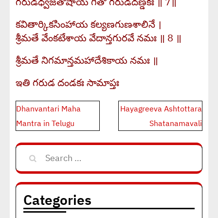
గరుడధ్వజతోషాయ గీతో గరుడదణ్డకః ॥ 7॥
కవితార్కికసింహాయ కల్యణగుణశాలినే ।
శ్రీమతే వేంకటేశాయ వేదాన్తగురవే నమః ॥ 8 ॥
శ్రీమతే నిగమాన్తమహాదేశికాయ నమః ॥
ఇతి గరుడ దండకః సామాప్తః
Post
Dhanvantari Maha
Hayagreeva Ashtottara
navigation
Mantra in Telugu
Shatanamavali
Search
for:
Categories