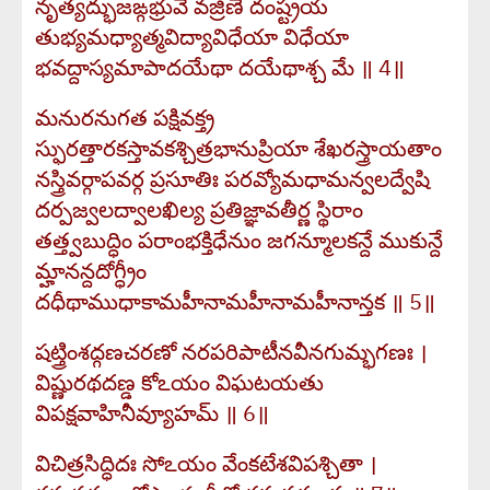
నృత్యద్భుజఙ్గభ్రువే వజ్రిణే దంష్ట్రయ
తుభ్యమధ్యాత్మవిద్యావిధేయా విధేయా
భవద్దాస్యమాపాదయేథా దయేథాశ్చ మే ॥ 4॥
మనురనుగత పక్షివక్త్ర
స్ఫురత్తారకస్తావకశ్చిత్రభానుప్రియా శేఖరస్త్రాయతాం
నస్త్రివర్గాపవర్గ ప్రసూతిః పరవ్యోమధామన్వలద్వేషి
దర్పజ్వలద్వాలఖిల్య ప్రతిజ్ఞావతీర్ణ స్థిరాం
తత్త్వబుద్ధిం పరాంభక్తిధేనుం జగన్మూలకన్దే ముకున్దే
మ్హానన్దదోగ్ధ్రీం
దధీథాముధాకామహీనామహీనామహీనాన్తక ॥ 5॥
షట్త్రింశద్గణచరణో నరపరిపాటీనవీనగుమ్భగణః ।
విష్ణురథదణ్డ కోఽయం విఘటయతు
విపక్షవాహినీవ్యూహమ్ ॥ 6॥
విచిత్రసిద్ధిదః సోఽయం వేంకటేశవిపశ్చితా ।