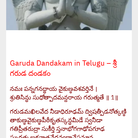
Garuda Dandakam in Telugu – శ్రీ
గరుడ దండకం
నమః పన్నగనద్ధాయ వైకుణ్ఠవశవర్తినే ।
శ్రుతిసిన్ధు సుధోత్పాదమన్దరాయ గరుత్మతే ॥ 1॥
గరుడమఖిలవేద నీడాధిరూఢమ్ ద్విషత్పీడనోత్కణ్ఠి
తాకుణ్ఠవైకుణ్ఠపీఠీకృతస్కన్ధమీడే స్వనీడా
గతిప్రీతరుద్రా సుకీర్తి స్తనాభోగగాఢోపగూఢ
స్ఫురత్కణ్టకవ్రాతవేధవ్యథావేపమాన