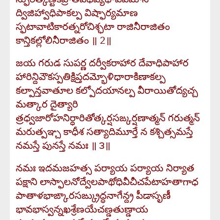
ద్విజిహ్వాధిపాకల్ప విష్ఫార్యమాణ
స్ఫటావాటికారత్నరోచిశ్ఛటా రాజినీరాజితం
కాన్తికల్లోలినీరాజితం ॥ 2॥
జయ గరుడ సుపర్ణ దర్వీకరాహార దేవాధిపాహార
హారిన్దివౌకస్పతిక్షిప్తదమ్భోళిధారాకిణాకల్ప
కల్పాన్తవాతూల కల్పోదయానల్ప వీరాయితోద్యచ్చ
మత్కార దైత్యారి
త్రధ్వజారోహనిర్ధారితోత్కర్షసఙ్కర్షణాత్మన్ గరుత్మన్
మరుత్పఞ్చ కాధీశ సత్యాదిమూర్తే న కశ్చిత్సమస్తే
నమస్తే పునస్తే నమః ॥ ౩॥
నమః ఇదమజహత్స పర్యాయ పర్యాయ నిర్యాత
పక్షాని లాస్ఫాలనోద్వేలపాథోధివీచీచపేటాహతాగాధ
పాతాళభాఙ్కారసఙ్క్రుద్ధనాగేన్ద్ర పీడాసృణీ
భావభాస్వన్నఖశ్రేణయేచణ్డతుణ్డాయ