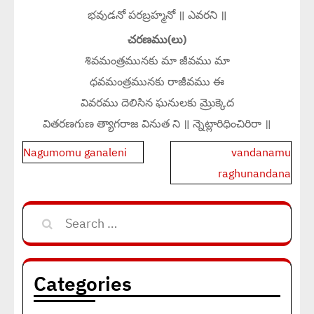
భవుడనో పరబ్రహ్మనో ॥ ఎవరని ॥
చరణము(లు)
శివమంత్రమునకు మా జీవము మా
ధవమంత్రమునకు రాజీవము ఈ
వివరము దెలిసిన ఘనులకు మ్రొక్కెద
వితరణగుణ త్యాగరాజ వినుత ని ॥ న్నెట్లారిధించిరిరా ॥
Post
Nagumomu ganaleni
vandanamu
navigation
raghunandana
Search
for:
Categories